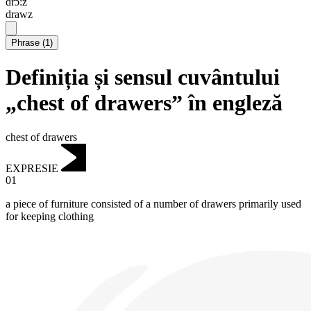
drɔ:z
drawz
Phrase
(
1
)
Definiția și sensul cuvântului
„chest of drawers” în engleză
chest of drawers
EXPRESIE
01
a piece of furniture consisted of a number of drawers primarily used
for keeping clothing