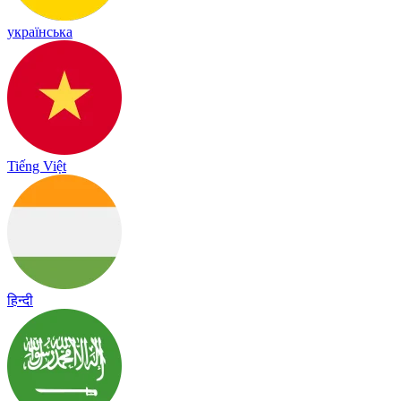
українська
Tiếng Việt
हिन्दी