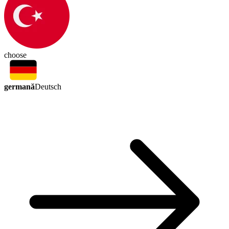
choose
germană
Deutsch