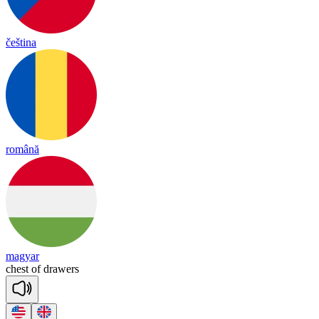
čeština
română
magyar
chest
of
drawers