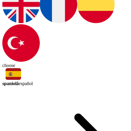
choose
spaniolă
español