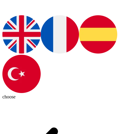
choose