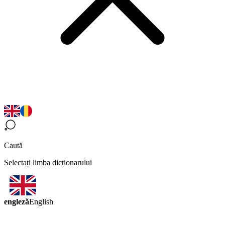
Caută
Selectați limba dicționarului
engleză
English