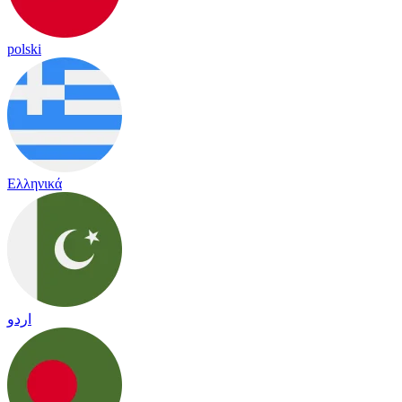
polski
Ελληνικά
اردو