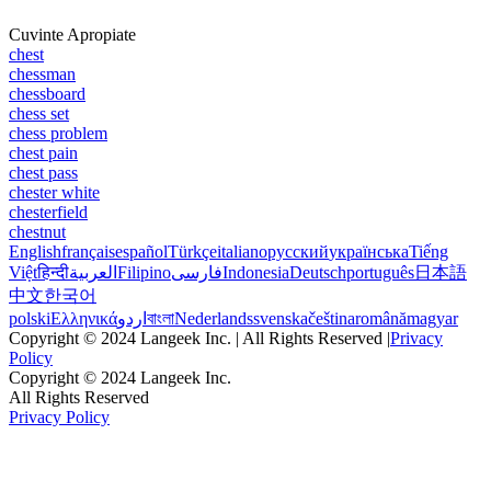
Cuvinte Apropiate
chest
chessman
chessboard
chess set
chess problem
chest pain
chest pass
chester white
chesterfield
chestnut
English
français
español
Türkçe
italiano
русский
українська
Tiếng
Việt
हिन्दी
العربية
Filipino
فارسی
Indonesia
Deutsch
português
日本語
中文
한국어
polski
Ελληνικά
اردو
বাংলা
Nederlands
svenska
čeština
română
magyar
Copyright © 2024 Langeek Inc. | All Rights Reserved |
Privacy
Policy
Copyright © 2024 Langeek Inc.
All Rights Reserved
Privacy Policy