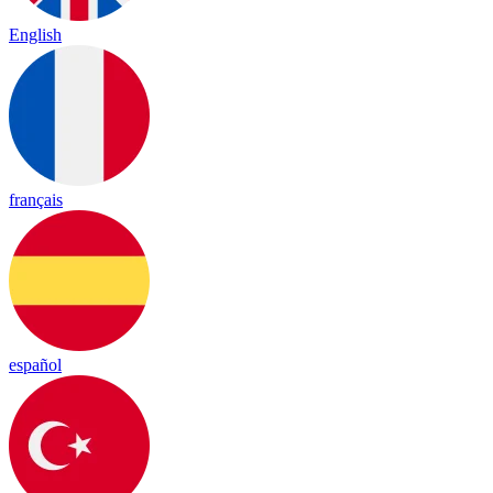
English
français
español