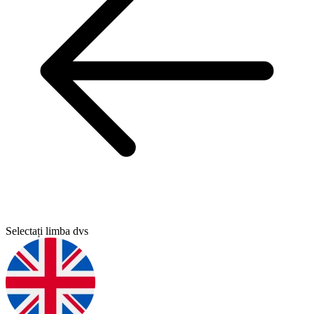
Selectați limba dvs