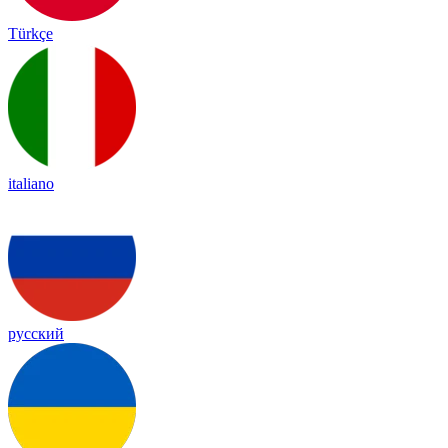
Türkçe
italiano
русский