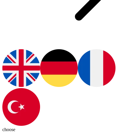
choose