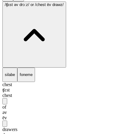
/ʧɛst əv drɔ:z/
or /chest ēv drawz/
silabe
foneme
chest
ʧɛst
chest
of
əv
ēv
drawers