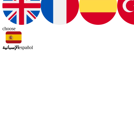
choose
الإسبانية
español