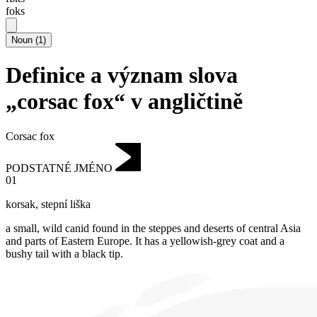
foks
Noun
(
1
)
Definice a význam slova
„corsac fox“ v angličtině
Corsac fox
PODSTATNÉ JMÉNO
01
korsak
,
stepní liška
a small, wild canid found in the steppes and deserts of central Asia
and parts of Eastern Europe.
It has a yellowish-grey coat and a
bushy tail with a black tip.