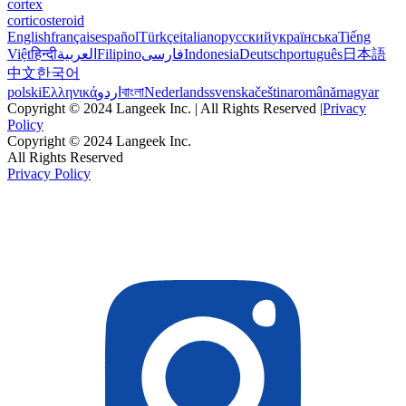
cortex
corticosteroid
English
français
español
Türkçe
italiano
русский
українська
Tiếng
Việt
हिन्दी
العربية
Filipino
فارسی
Indonesia
Deutsch
português
日本語
中文
한국어
polski
Ελληνικά
اردو
বাংলা
Nederlands
svenska
čeština
română
magyar
Copyright © 2024 Langeek Inc. | All Rights Reserved |
Privacy
Policy
Copyright © 2024 Langeek Inc.
All Rights Reserved
Privacy Policy