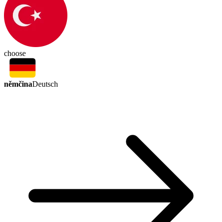
choose
němčina
Deutsch