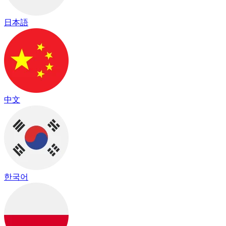
日本語
中文
한국어