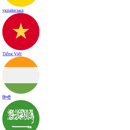
українська
Tiếng Việt
हिन्दी