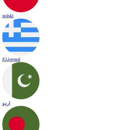
polski
Ελληνικά
اردو