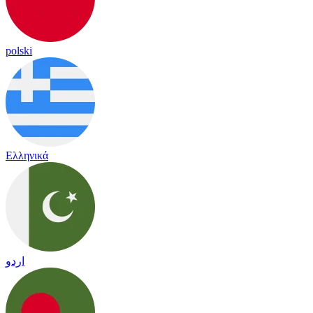
polski
Ελληνικά
اردو