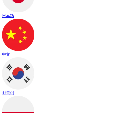
日本語
中文
한국어