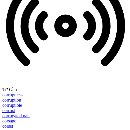
Từ Gần
corruptness
corruption
corruptible
corrupt
corrugated nail
corsage
corset