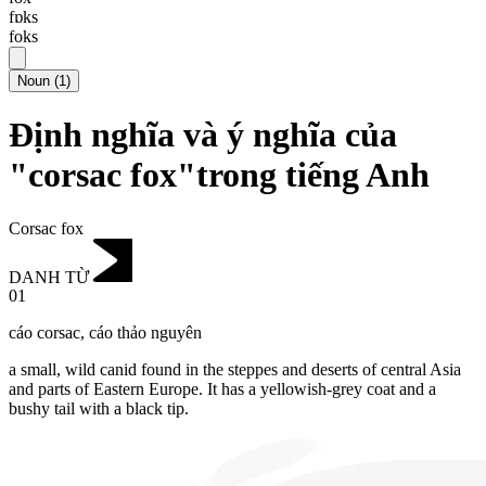
fɒks
foks
Noun
(
1
)
Định nghĩa và ý nghĩa của
"corsac fox"trong tiếng Anh
Corsac fox
DANH TỪ
01
cáo corsac
,
cáo thảo nguyên
a small, wild canid found in the steppes and deserts of central Asia
and parts of Eastern Europe.
It has a yellowish-grey coat and a
bushy tail with a black tip.