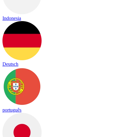
Indonesia
Deutsch
português