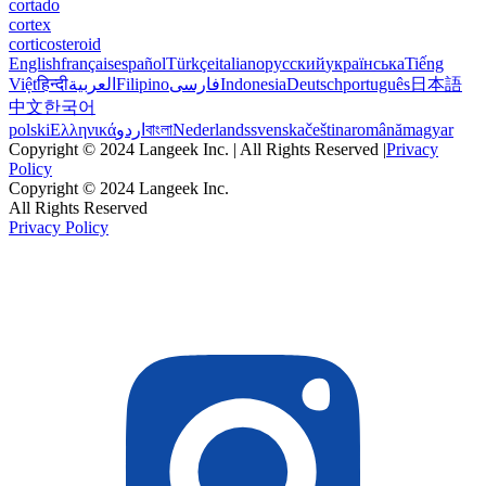
cortado
cortex
corticosteroid
English
français
español
Türkçe
italiano
русский
українська
Tiếng
Việt
हिन्दी
العربية
Filipino
فارسی
Indonesia
Deutsch
português
日本語
中文
한국어
polski
Ελληνικά
اردو
বাংলা
Nederlands
svenska
čeština
română
magyar
Copyright © 2024 Langeek Inc. | All Rights Reserved |
Privacy
Policy
Copyright © 2024 Langeek Inc.
All Rights Reserved
Privacy Policy