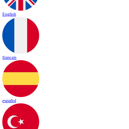
English
français
español