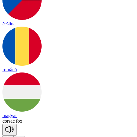
čeština
română
magyar
cor
sac
fox