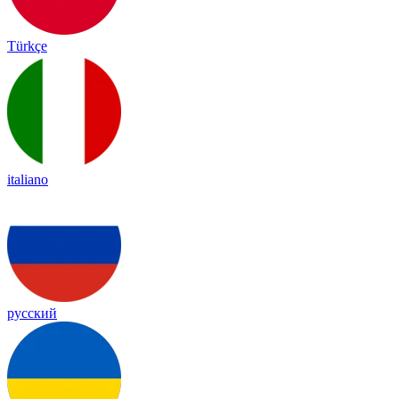
Türkçe
italiano
русский