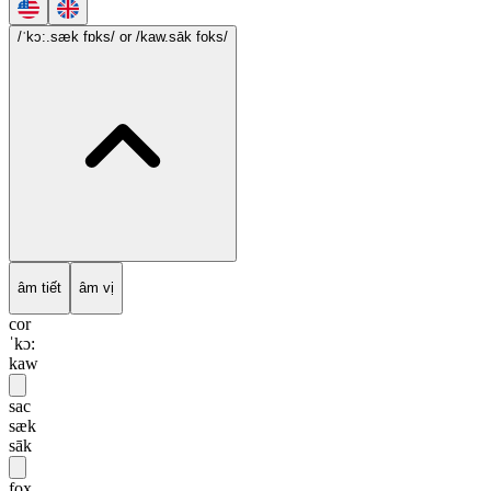
/ˈkɔ:.sæk fɒks/
or /kaw.sāk foks/
âm tiết
âm vị
cor
ˈkɔ:
kaw
sac
sæk
sāk
fox