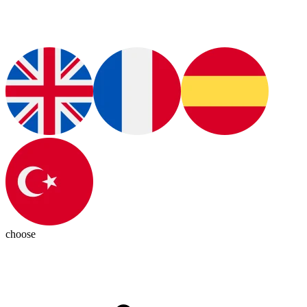
choose