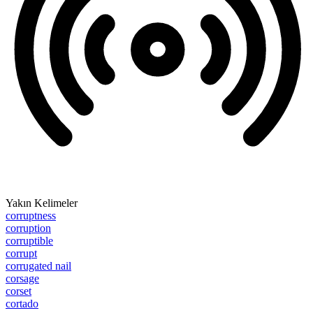
Yakın Kelimeler
corruptness
corruption
corruptible
corrupt
corrugated nail
corsage
corset
cortado