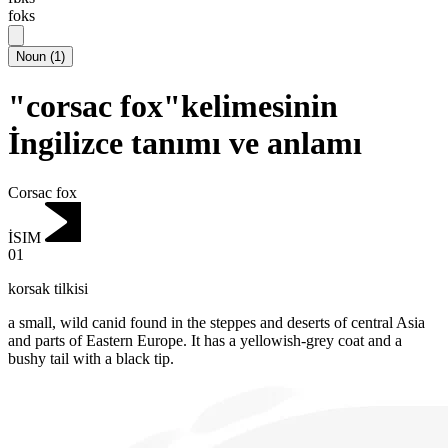
foks
Noun
(
1
)
"corsac fox"kelimesinin
İngilizce tanımı ve anlamı
Corsac fox
İSIM
01
korsak tilkisi
a small, wild canid found in the steppes and deserts of central Asia
and parts of Eastern Europe.
It has a yellowish-grey coat and a
bushy tail with a black tip.