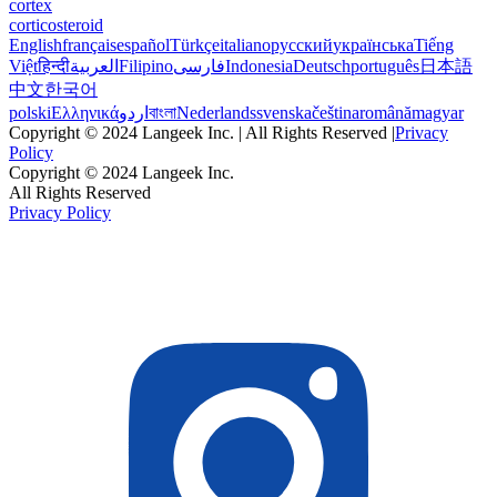
cortex
corticosteroid
English
français
español
Türkçe
italiano
русский
українська
Tiếng
Việt
हिन्दी
العربية
Filipino
فارسی
Indonesia
Deutsch
português
日本語
中文
한국어
polski
Ελληνικά
اردو
বাংলা
Nederlands
svenska
čeština
română
magyar
Copyright © 2024 Langeek Inc. | All Rights Reserved |
Privacy
Policy
Copyright © 2024 Langeek Inc.
All Rights Reserved
Privacy Policy