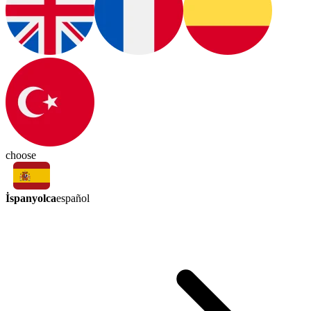
choose
İspanyolca
español