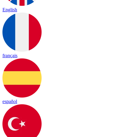
English
français
español