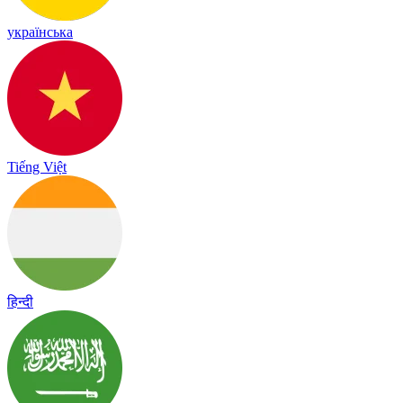
українська
Tiếng Việt
हिन्दी