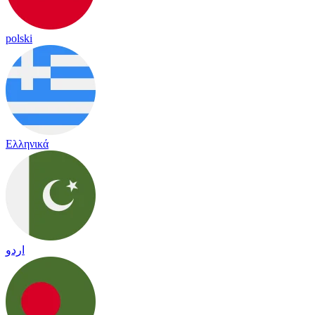
polski
Ελληνικά
اردو