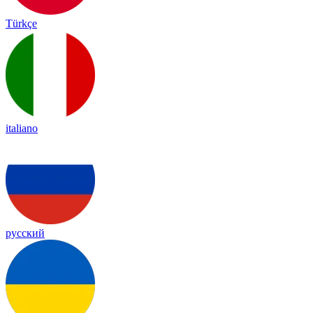
Türkçe
italiano
русский