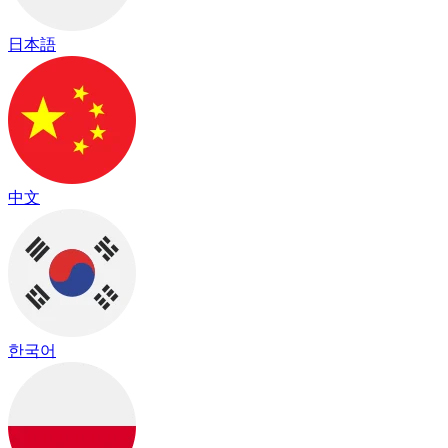
日本語
中文
한국어