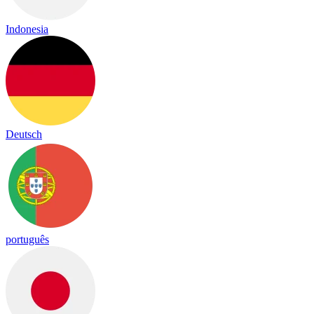
Indonesia
Deutsch
português