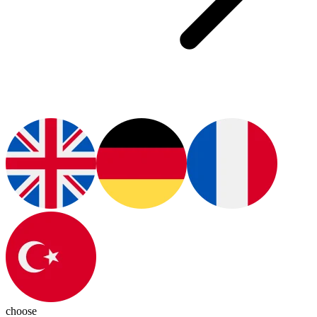
choose