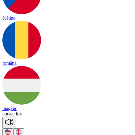
čeština
română
magyar
cor
sac
fox