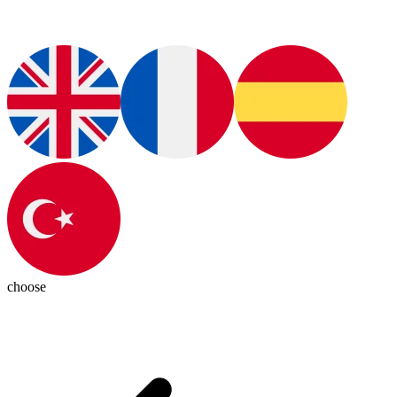
choose