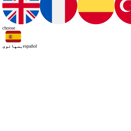
choose
ہسپانوی
español