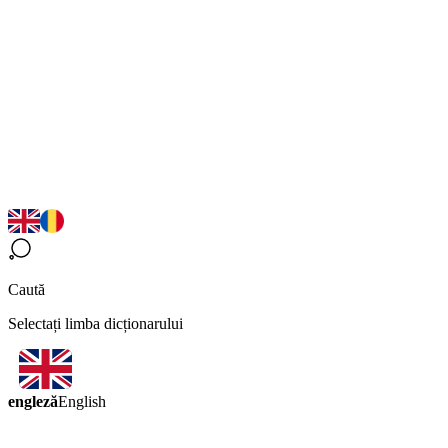
Caută
Selectați limba dicționarului
engleză
English