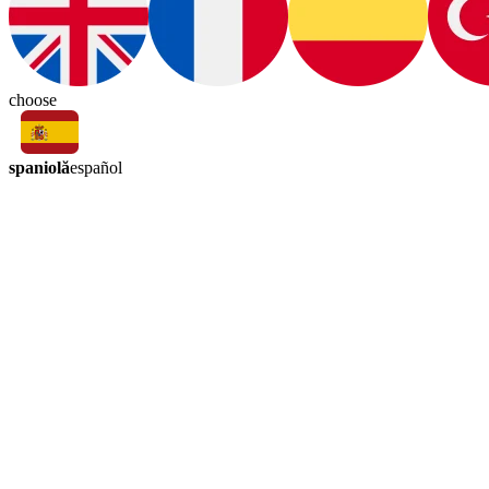
choose
spaniolă
español