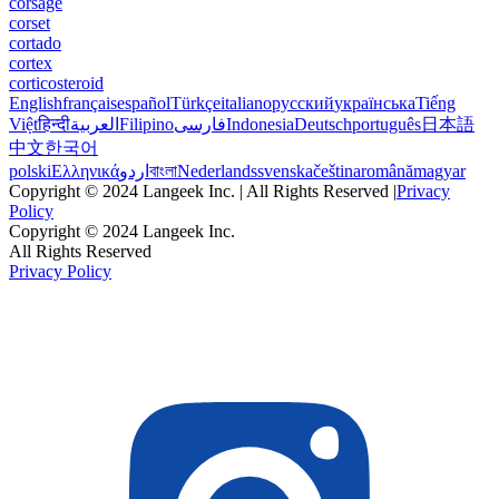
corsage
corset
cortado
cortex
corticosteroid
English
français
español
Türkçe
italiano
русский
українська
Tiếng
Việt
हिन्दी
العربية
Filipino
فارسی
Indonesia
Deutsch
português
日本語
中文
한국어
polski
Ελληνικά
اردو
বাংলা
Nederlands
svenska
čeština
română
magyar
Copyright © 2024 Langeek Inc. | All Rights Reserved |
Privacy
Policy
Copyright © 2024 Langeek Inc.
All Rights Reserved
Privacy Policy