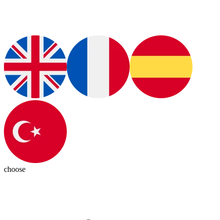
choose