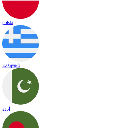
polski
Ελληνικά
اردو