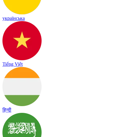
українська
Tiếng Việt
हिन्दी