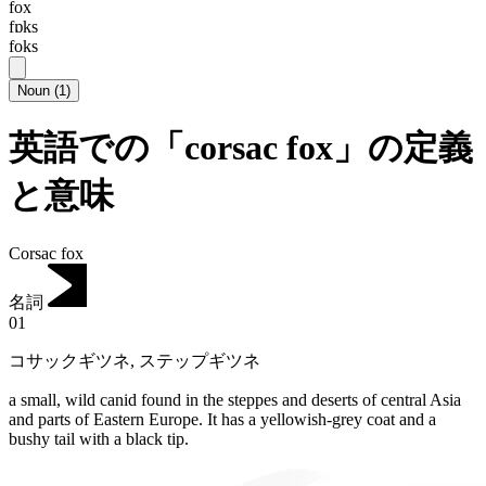
fox
fɒks
foks
Noun
(
1
)
英語での「corsac fox」の定義
と意味
Corsac fox
名詞
01
コサックギツネ
,
ステップギツネ
a small, wild canid found in the steppes and deserts of central Asia
and parts of Eastern Europe.
It has a yellowish-grey coat and a
bushy tail with a black tip.