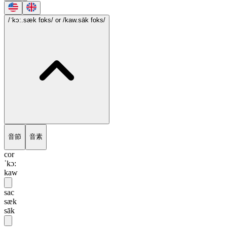
/ˈkɔ:.sæk fɒks/
or /kaw.sāk foks/
音節
音素
cor
ˈkɔ:
kaw
sac
sæk
sāk