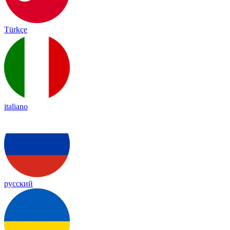
Türkçe
italiano
русский