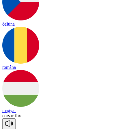
čeština
română
magyar
cor
sac
fox