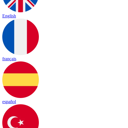
English
français
español