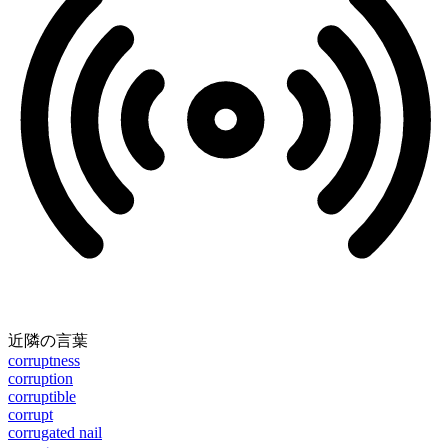
近隣の言葉
corruptness
corruption
corruptible
corrupt
corrugated nail