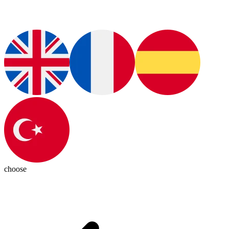
choose