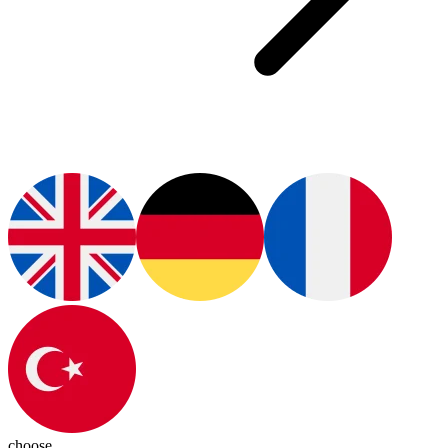
choose