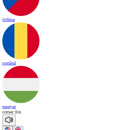
čeština
română
magyar
cor
sac
fox