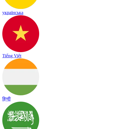
українська
Tiếng Việt
हिन्दी