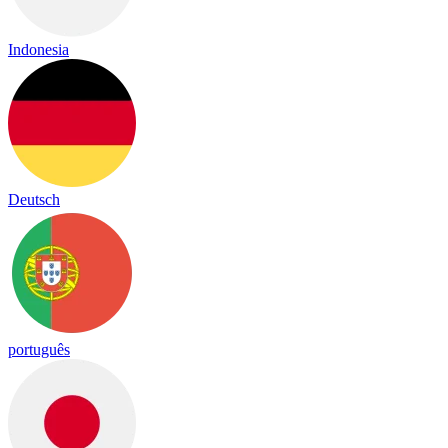
Indonesia
Deutsch
português