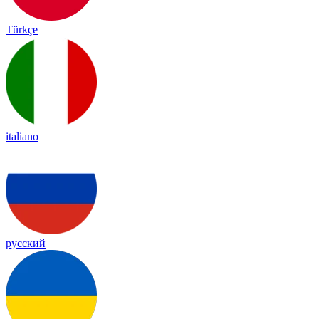
Türkçe
italiano
русский