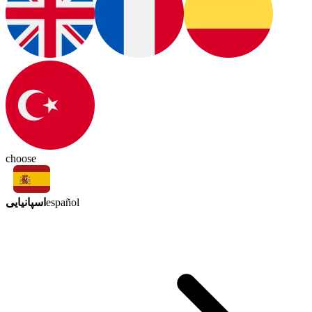
choose
اسپانیایی
español