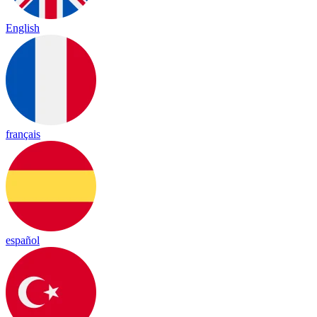
English
français
español