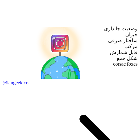
وضعیت جانداری
حیوان
ساختار صرفی
مرکب
قابل شمارش
شکل جمع
corsac foxes
@langeek.co