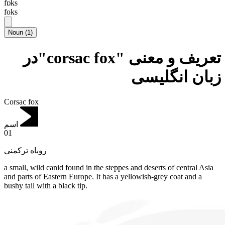
fɒks
foks
Noun
(
1
)
تعریف و معنی "corsac fox"در
زبان انگلیسی
Corsac fox
اسم
01
روباه ترکمنی
a small, wild canid found in the steppes and deserts of central Asia
and parts of Eastern Europe.
It has a yellowish-grey coat and a
bushy tail with a black tip.