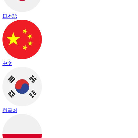
日本語
中文
한국어