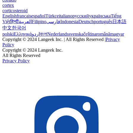
cortex
corticosteroid
English
français
español
Türkçe
italiano
русский
українська
Tiếng
Việt
हिन्दी
العربية
Filipino
فارسی
Indonesia
Deutsch
português
日本語
中文
한국어
polski
Ελληνικά
اردو
বাংলা
Nederlands
svenska
čeština
română
magyar
Copyright © 2024 Langeek Inc. | All Rights Reserved |
Privacy
Policy
Copyright © 2024 Langeek Inc.
All Rights Reserved
Privacy Policy