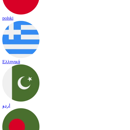
polski
Ελληνικά
اردو