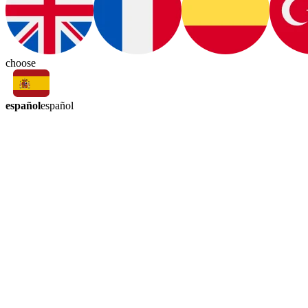
choose
español
español