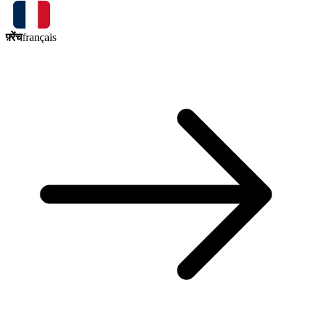
फ़्रेंच
français