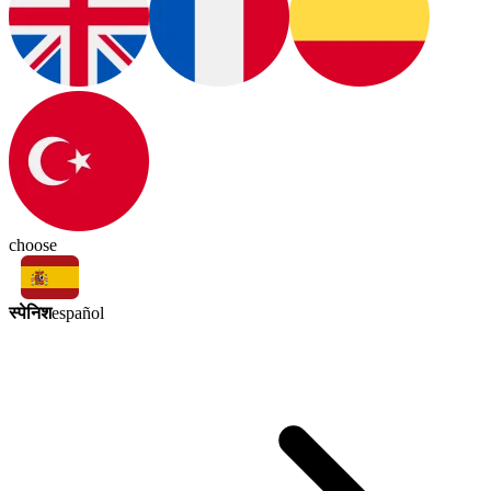
choose
स्पेनिश
español