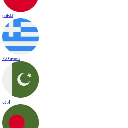
polski
Ελληνικά
اردو