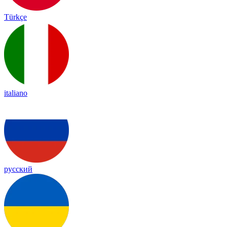
Türkçe
italiano
русский