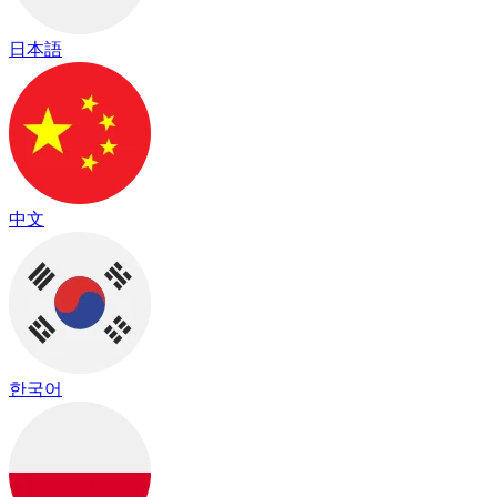
日本語
中文
한국어