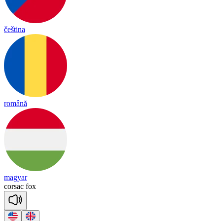
čeština
română
magyar
cor
sac
fox