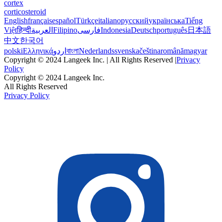
cortex
corticosteroid
English
français
español
Türkçe
italiano
русский
українська
Tiếng
Việt
हिन्दी
العربية
Filipino
فارسی
Indonesia
Deutsch
português
日本語
中文
한국어
polski
Ελληνικά
اردو
বাংলা
Nederlands
svenska
čeština
română
magyar
Copyright © 2024 Langeek Inc. | All Rights Reserved |
Privacy
Policy
Copyright © 2024 Langeek Inc.
All Rights Reserved
Privacy Policy