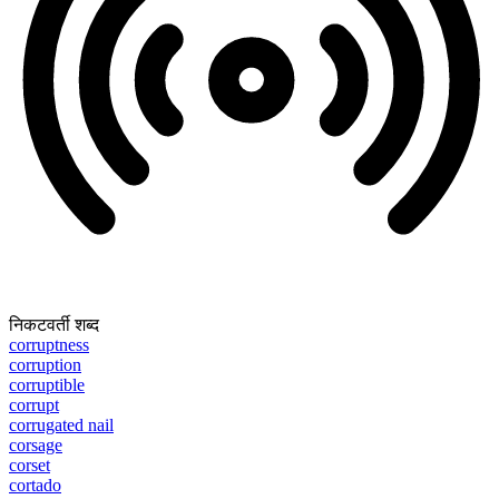
निकटवर्ती शब्द
corruptness
corruption
corruptible
corrupt
corrugated nail
corsage
corset
cortado