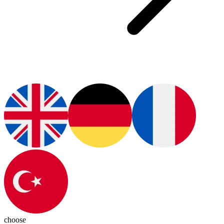
choose