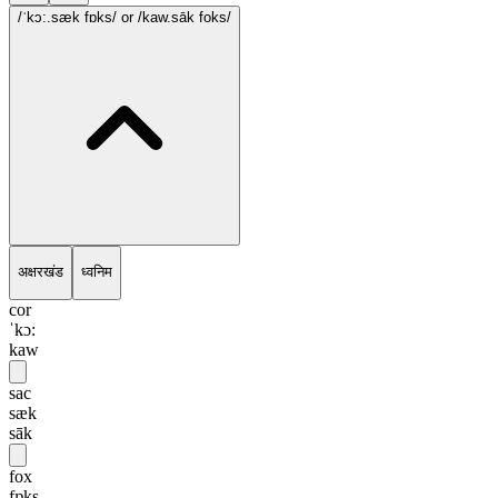
/ˈkɔ:.sæk fɒks/
or /kaw.sāk foks/
अक्षरखंड
ध्वनिम
cor
ˈkɔ:
kaw
sac
sæk
sāk
fox
fɒks