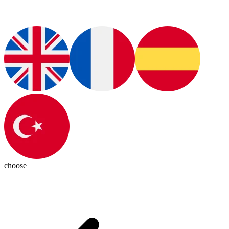
choose