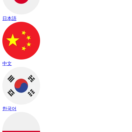
日本語
中文
한국어