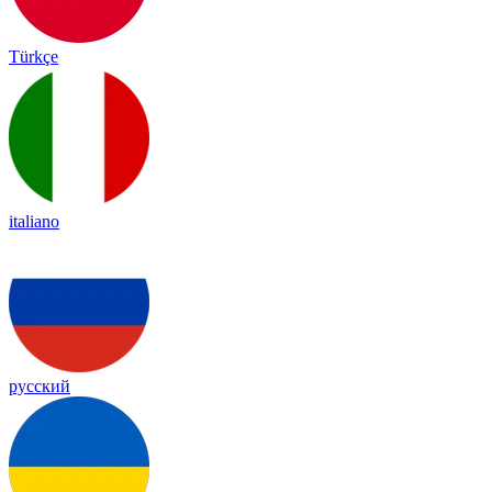
Türkçe
italiano
русский