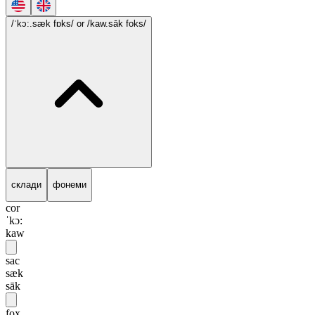
/ˈkɔ:.sæk fɒks/
or /kaw.sāk foks/
склади
фонеми
cor
ˈkɔ:
kaw
sac
sæk
sāk
fox