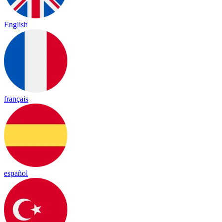
English
français
español