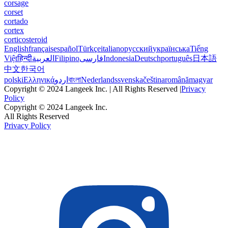
corsage
corset
cortado
cortex
corticosteroid
English
français
español
Türkçe
italiano
русский
українська
Tiếng
Việt
हिन्दी
العربية
Filipino
فارسی
Indonesia
Deutsch
português
日本語
中文
한국어
polski
Ελληνικά
اردو
বাংলা
Nederlands
svenska
čeština
română
magyar
Copyright © 2024 Langeek Inc. | All Rights Reserved |
Privacy
Policy
Copyright © 2024 Langeek Inc.
All Rights Reserved
Privacy Policy