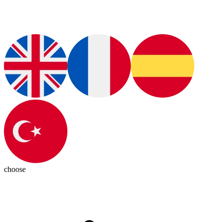
choose