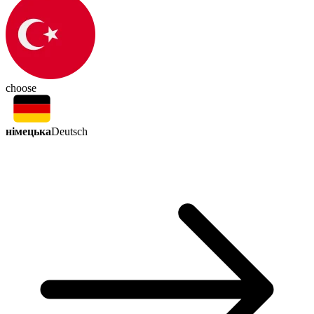
choose
німецька
Deutsch