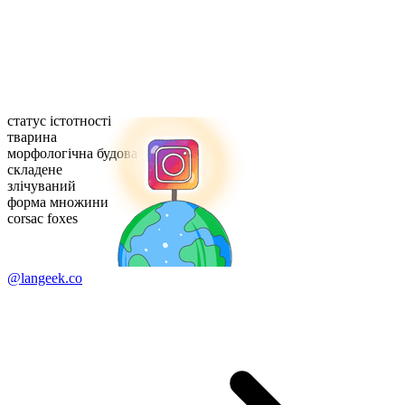
статус істотності
тварина
морфологічна будова
складене
злічуваний
форма множини
corsac foxes
@langeek.co