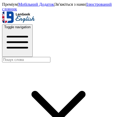
Преміум
|
Мобільний Додаток
|
Зв'яжіться з нами
|
Ілюстрований
словник
Toggle navigation