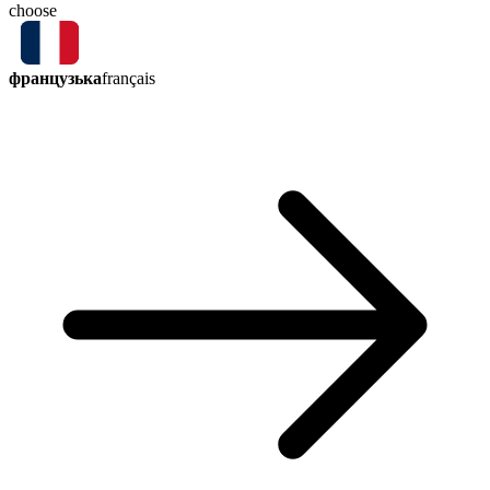
choose
французька
français