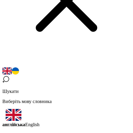
Шукати
Виберіть мову словника
англійська
English