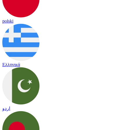
polski
Ελληνικά
اردو