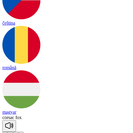
čeština
română
magyar
cor
sac
fox