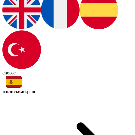
choose
іспанська
español