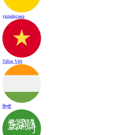
українська
Tiếng Việt
हिन्दी