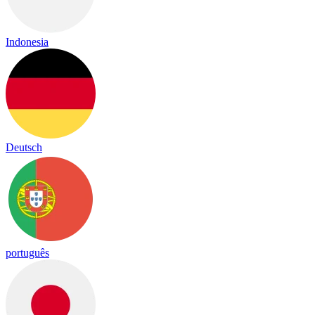
Indonesia
Deutsch
português