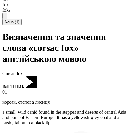
fɒks
foks
Noun
(
1
)
Визначення та значення
слова «corsac fox»
англійською мовою
Corsac fox
ІМЕННИК
01
корсак
,
степова лисиця
a small, wild canid found in the steppes and deserts of central Asia
and parts of Eastern Europe.
It has a yellowish-grey coat and a
bushy tail with a black tip.