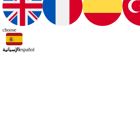
choose
الإسبانية
español