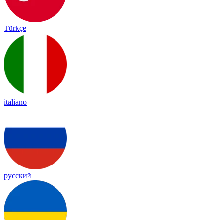
Türkçe
italiano
русский