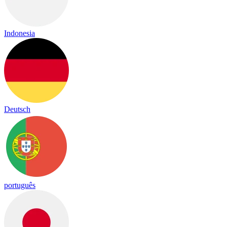
Indonesia
Deutsch
português