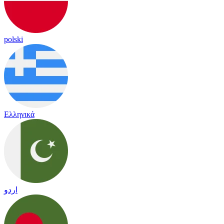
polski
Ελληνικά
اردو