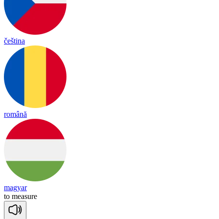
čeština
română
magyar
to
measure