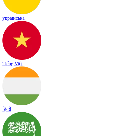
українська
Tiếng Việt
हिन्दी