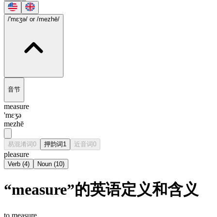
/'mɛʒə/
or /mezhē/
音节
measure
'mɛʒə
mezhē
易混淆词
0
押韵词
1
近音词
0
pleasure
Verb
(
4
)
Noun
(
10
)
“measure”的英语定义和含义
to measure