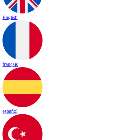
English
français
español