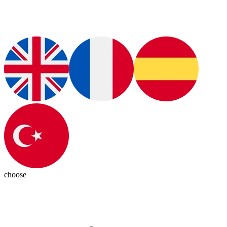
choose