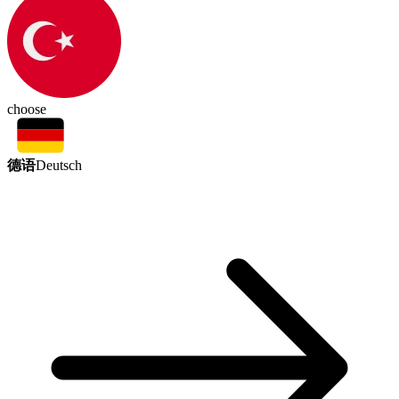
choose
德语
Deutsch