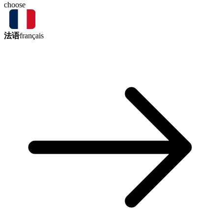
choose
法语
français