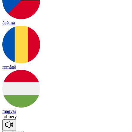
čeština
română
magyar
ro
bbe
ry