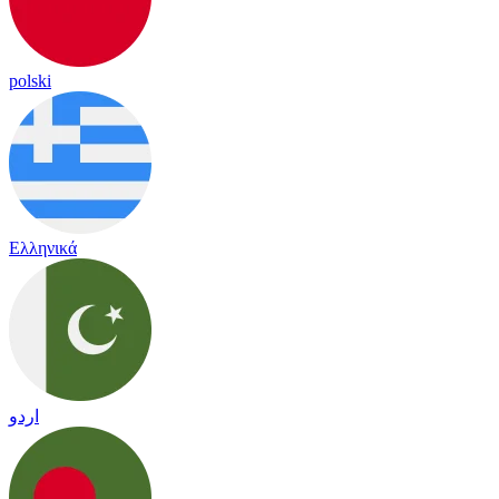
polski
Ελληνικά
اردو