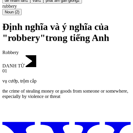
dễ nhầm lẫn
1
vần
1
phát âm gần giống
2
rubbery
Noun
(
2
)
Định nghĩa và ý nghĩa của
"robbery"trong tiếng Anh
Robbery
DANH TỪ
01
vụ cướp
,
trộm cắp
the crime of stealing money or goods from someone or somewhere,
especially by violence or threat