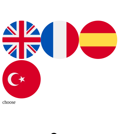
choose