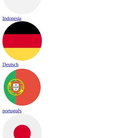
Indonesia
Deutsch
português