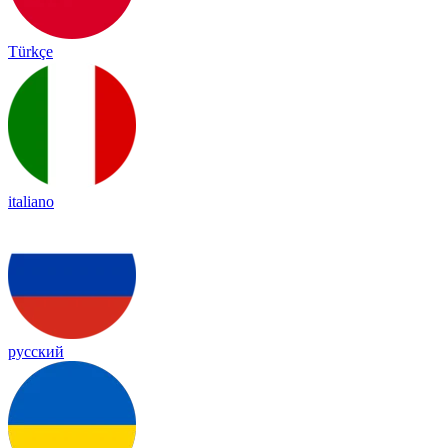
Türkçe
italiano
русский