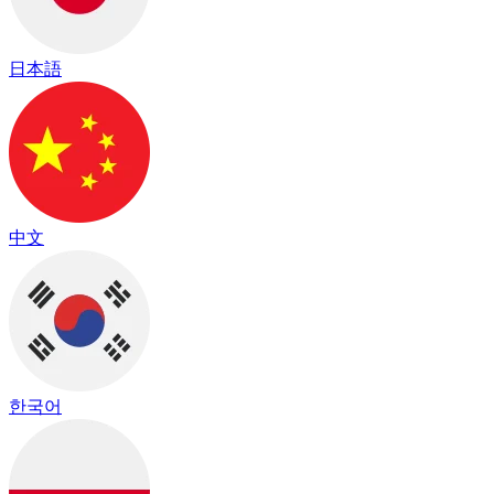
日本語
中文
한국어