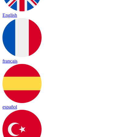
English
français
español