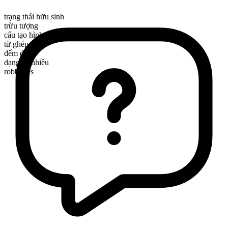
trạng thái hữu sinh
trừu tượng
cấu tạo hình thái
từ ghép
đếm được
dạng số nhiều
robberies