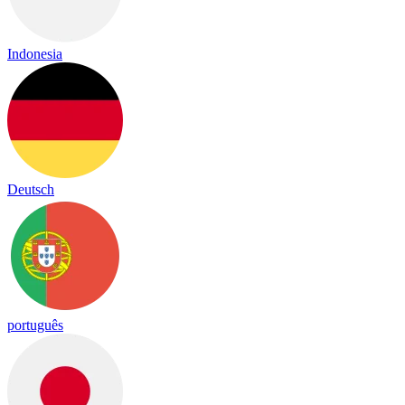
Indonesia
Deutsch
português