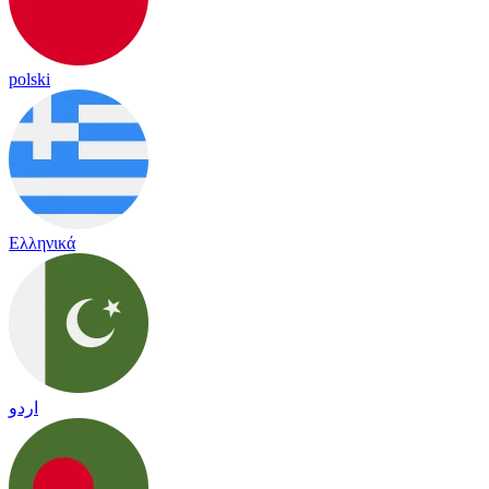
polski
Ελληνικά
اردو