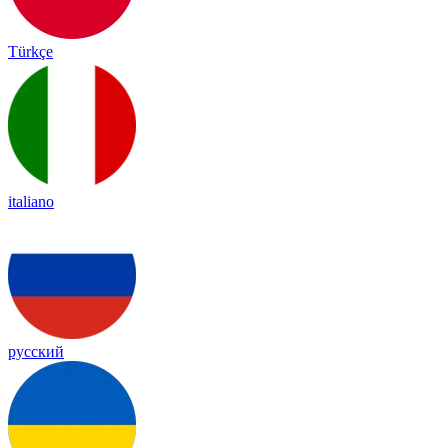
Türkçe
italiano
русский