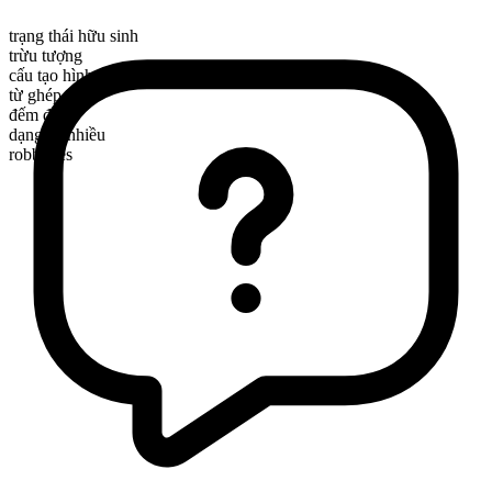
trạng thái hữu sinh
trừu tượng
cấu tạo hình thái
từ ghép
đếm được
dạng số nhiều
robberies