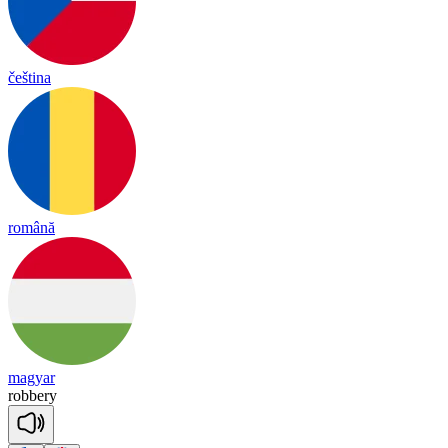
čeština
română
magyar
ro
bbe
ry