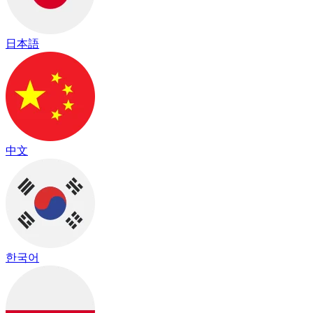
日本語
中文
한국어