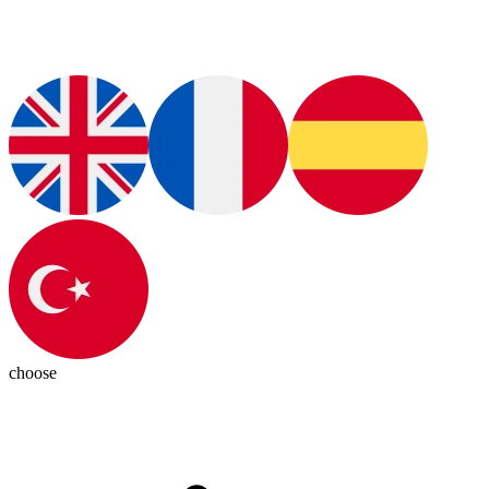
choose