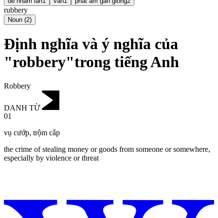
dễ nhầm lẫn
1
vần
1
phát âm gần giống
2
rubbery
Noun
(
2
)
Định nghĩa và ý nghĩa của
"robbery"trong tiếng Anh
Robbery
DANH TỪ
01
vụ cướp
,
trộm cắp
the crime of stealing money or goods from someone or somewhere,
especially by violence or threat