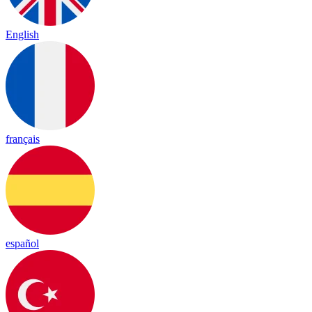
English
français
español