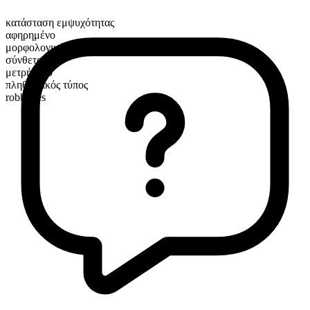
κατάσταση εμψυχότητας
αφηρημένο
μορφολογική σύνθεση
σύνθετο
μετρήσιμο
πληθυντικός τύπος
robberies