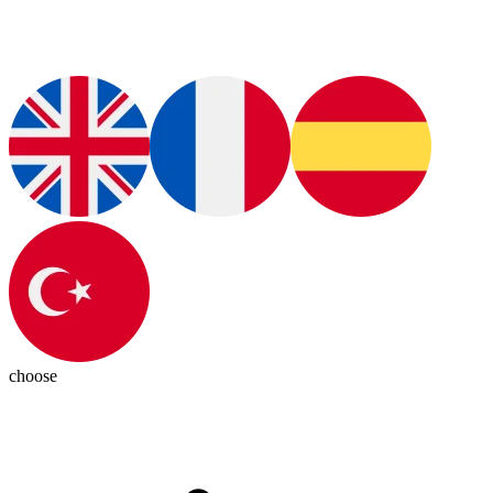
choose