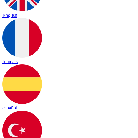
English
français
español