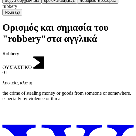
συχνά συγχέονται
1
ομοιοκαταληξίες
1
παρόμοια προφορά
2
rubbery
Noun
(
2
)
Ορισμός και σημασία του
"robbery"στα αγγλικά
Robbery
ΟΥΣΙΑΣΤΙΚΌ
01
ληστεία
,
κλοπή
the crime of stealing money or goods from someone or somewhere,
especially by violence or threat