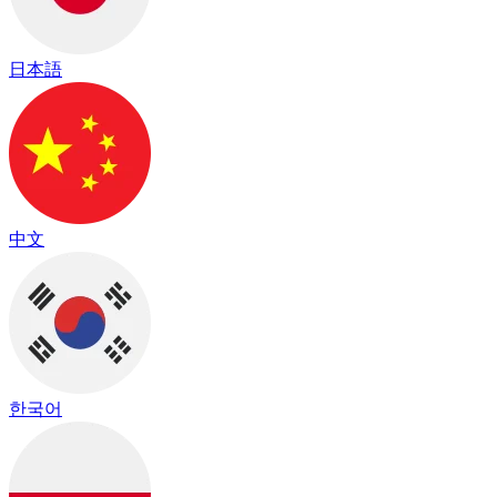
日本語
中文
한국어