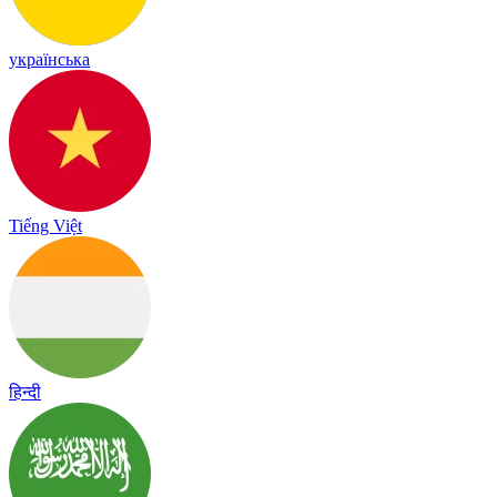
українська
Tiếng Việt
हिन्दी