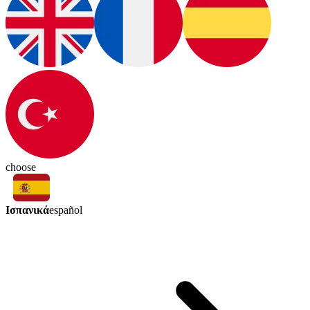
choose
Ισπανικά
español