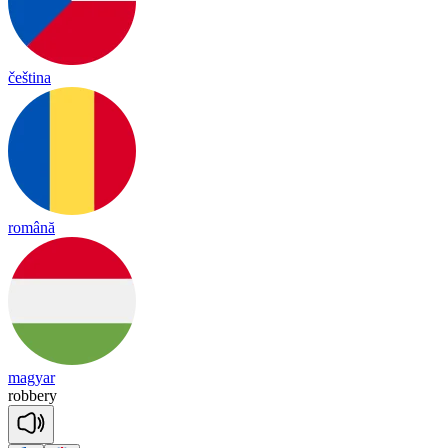
čeština
română
magyar
ro
bbe
ry