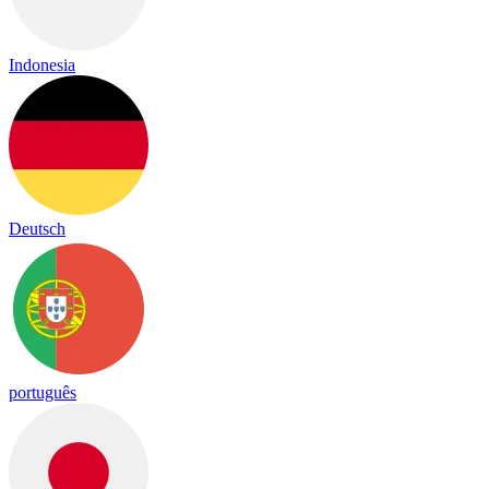
Indonesia
Deutsch
português