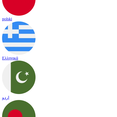
polski
Ελληνικά
اردو