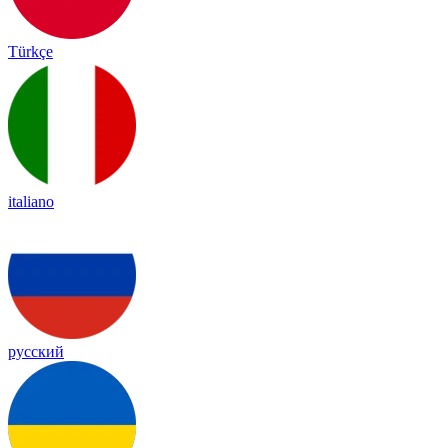
Türkçe
italiano
русский