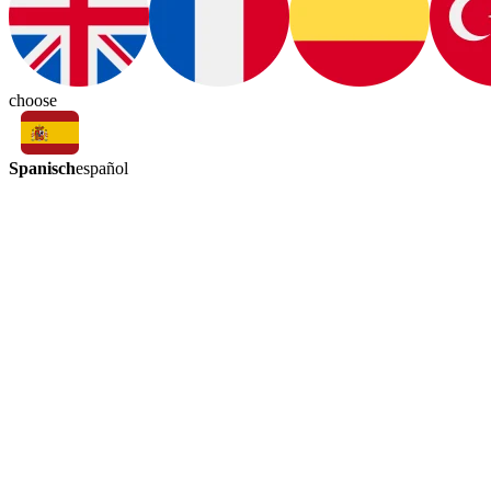
choose
Spanisch
español