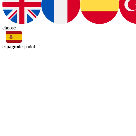
choose
espagnol
español