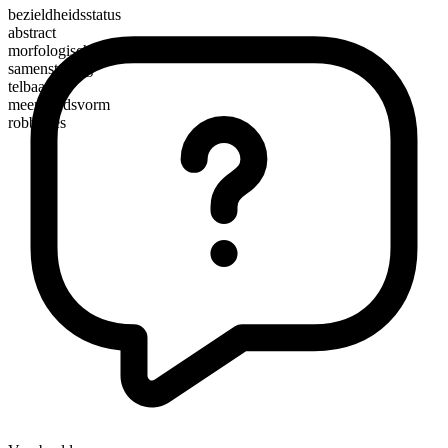
bezieldheidsstatus
abstract
morfologische samenstelling
samenstelling
telbaar
meervoudsvorm
robberies