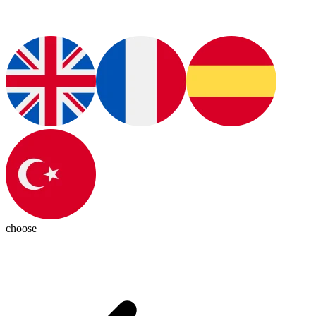
choose