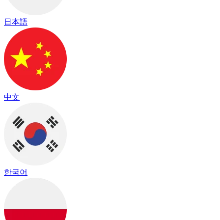
日本語
中文
한국어