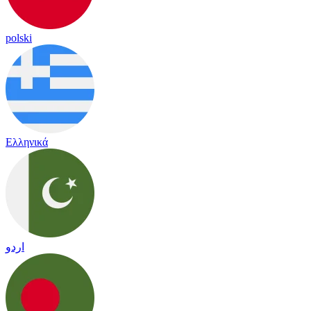
polski
Ελληνικά
اردو