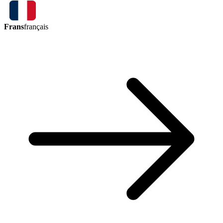
Frans
français