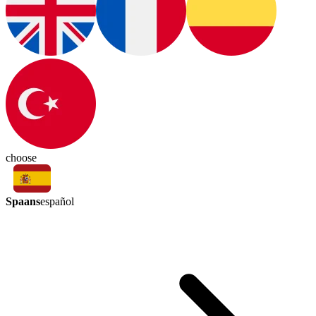
choose
Spaans
español