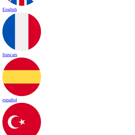
English
français
español