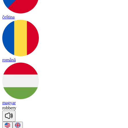
čeština
română
magyar
ro
bbe
ry