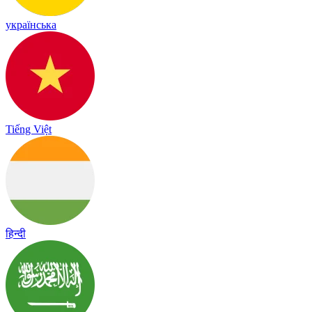
українська
Tiếng Việt
हिन्दी