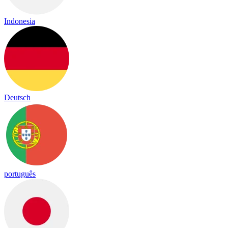
Indonesia
Deutsch
português