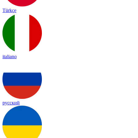
Türkçe
italiano
русский