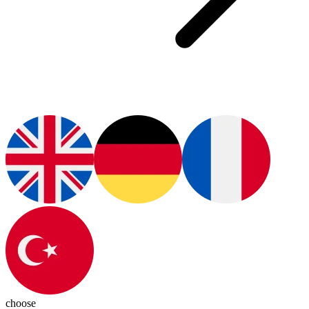
choose