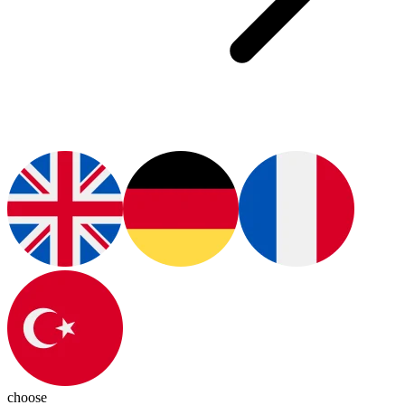
choose