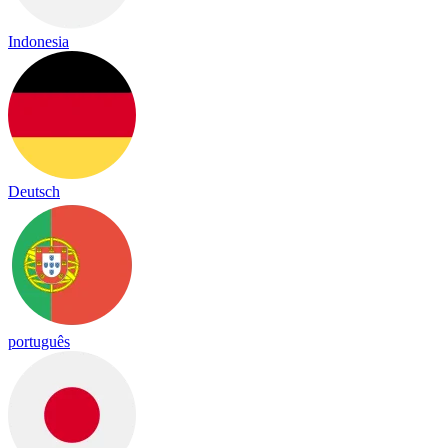
Indonesia
Deutsch
português