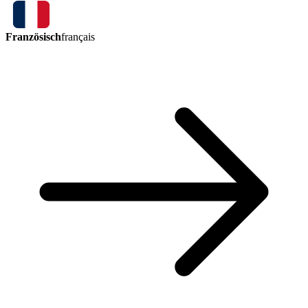
Französisch
français