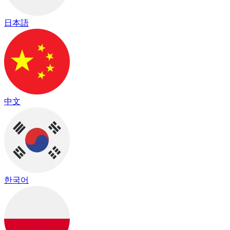
日本語
中文
한국어