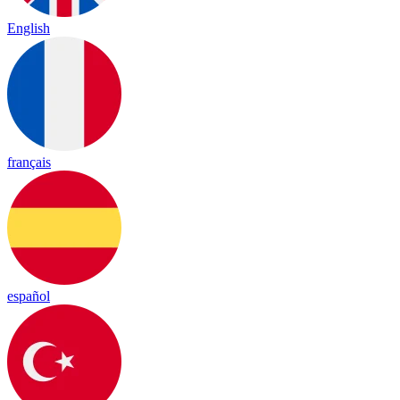
English
français
español