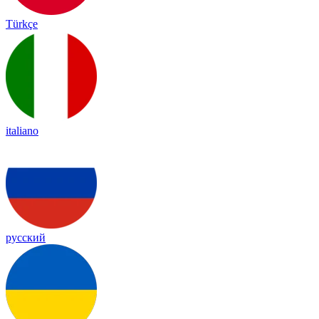
Türkçe
italiano
русский