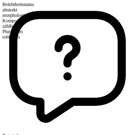
Belebtheitsstatus
abstrakt
morphologische Zusammensetzung
Kompositum
zählbar
Pluralform
robberies