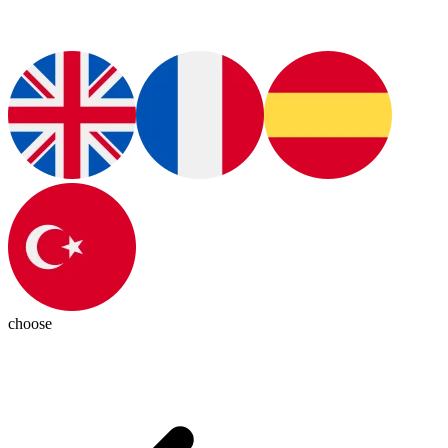
choose