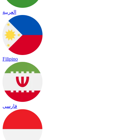
العربية
Filipino
فارسی