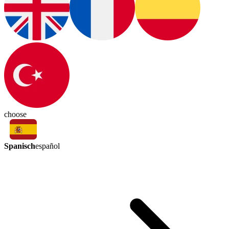
choose
Spanisch
español