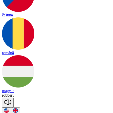
čeština
română
magyar
ro
bbe
ry