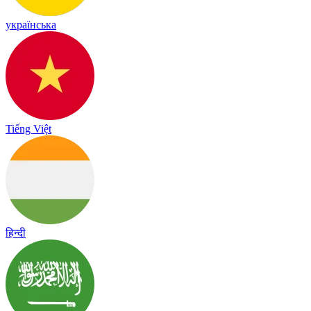
українська
Tiếng Việt
हिन्दी