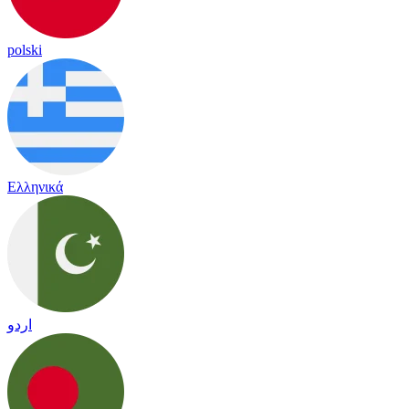
polski
Ελληνικά
اردو