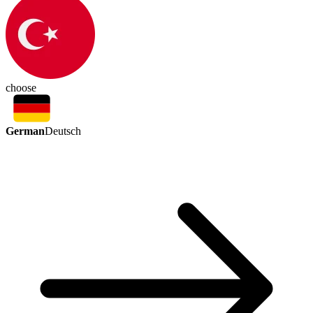
choose
German
Deutsch