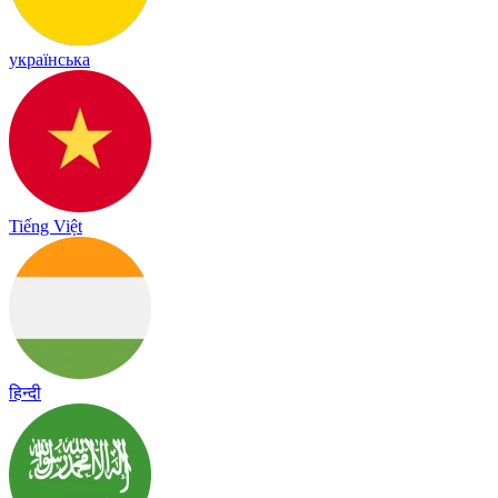
українська
Tiếng Việt
हिन्दी