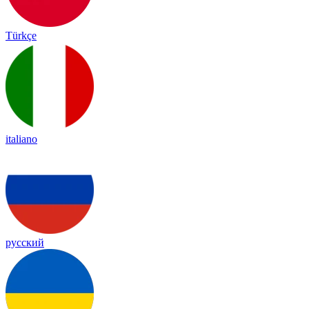
Türkçe
italiano
русский