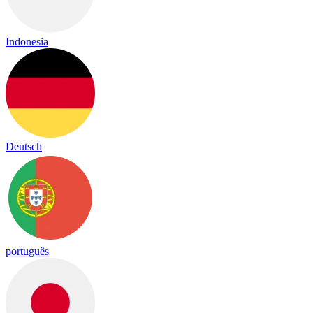
Indonesia
Deutsch
português