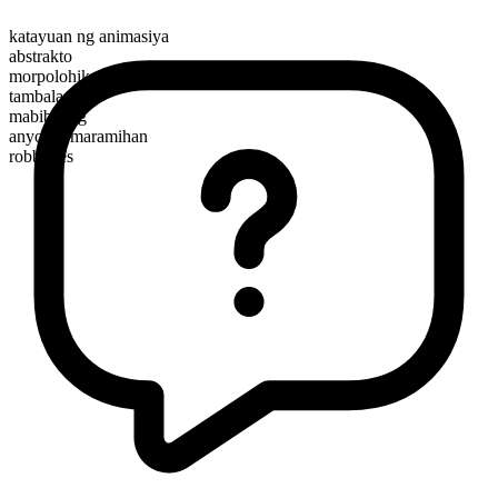
katayuan ng animasiya
abstrakto
morpolohikal na kayarian
tambalan
mabibilang
anyo ng maramihan
robberies