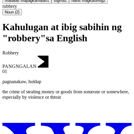
madalas mapagkamalan
1
tugma
1
halos magkatunog
2
rubbery
Noun
(
2
)
Kahulugan at ibig sabihin ng
"robbery"sa English
Robbery
PANGNGALAN
01
pagnanakaw
,
holdap
the crime of stealing money or goods from someone or somewhere,
especially by violence or threat