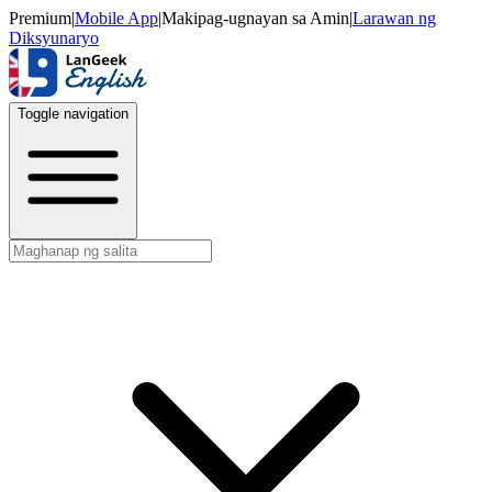
Premium
|
Mobile App
|
Makipag-ugnayan sa Amin
|
Larawan ng
Diksyunaryo
Toggle navigation