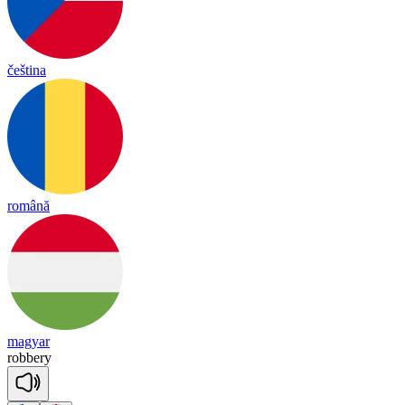
čeština
română
magyar
ro
bbe
ry