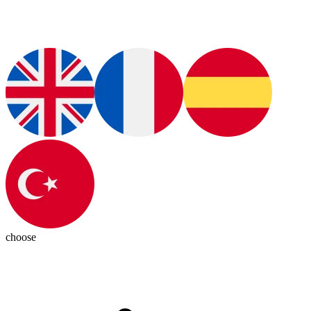
choose