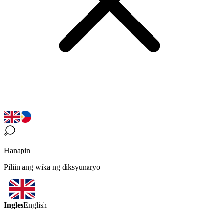
Hanapin
Piliin ang wika ng diksyunaryo
Ingles
English