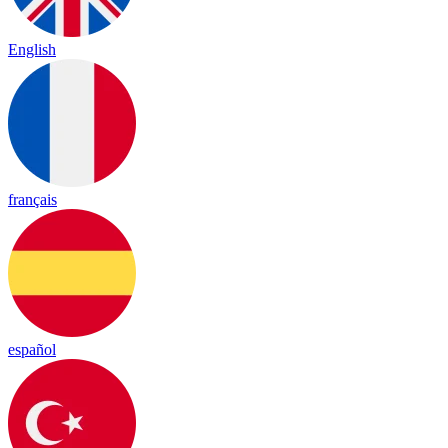
English
français
español