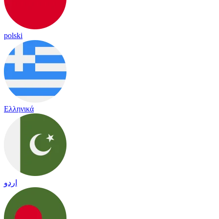
polski
Ελληνικά
اردو