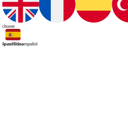
choose
španělština
español