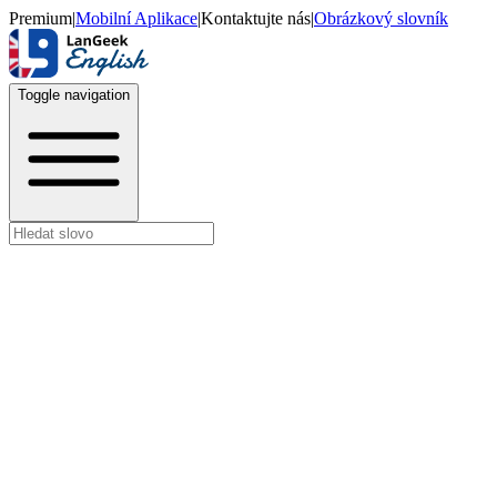
Premium
|
Mobilní Aplikace
|
Kontaktujte nás
|
Obrázkový slovník
Toggle navigation