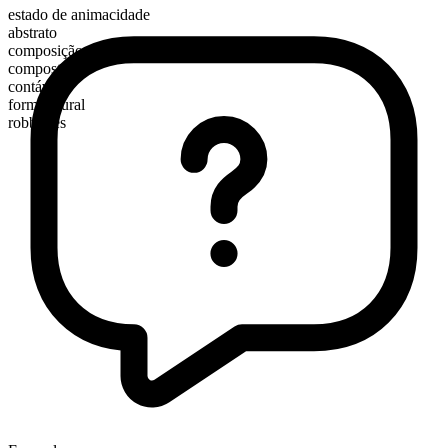
estado de animacidade
abstrato
composição morfológica
composto
contável
forma plural
robberies