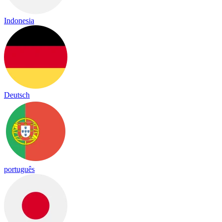
Indonesia
Deutsch
português