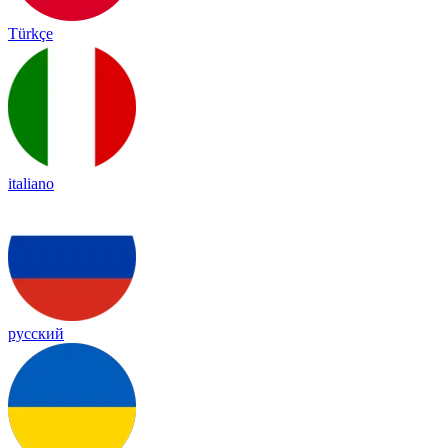
Türkçe
italiano
русский