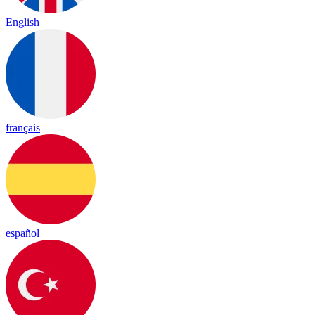
English
français
español