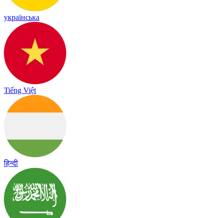
українська
Tiếng Việt
हिन्दी