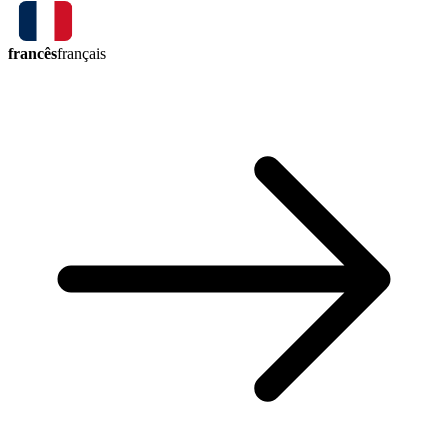
francês
français