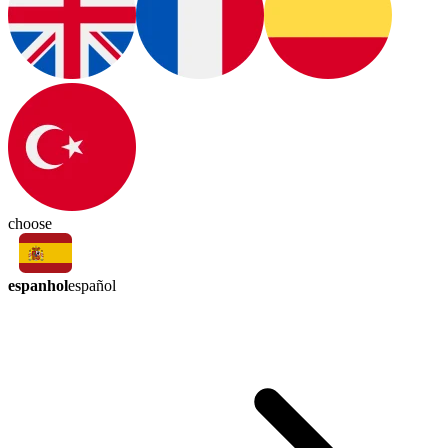
choose
espanhol
español