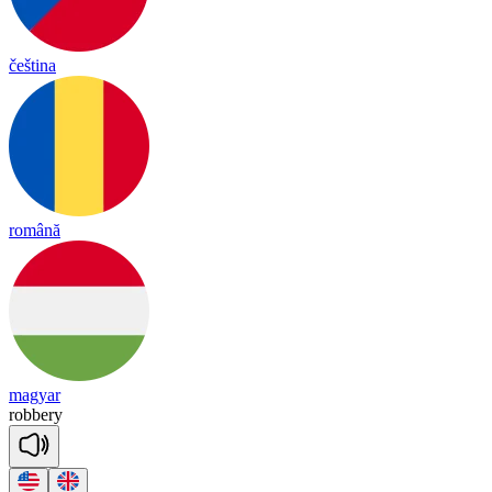
čeština
română
magyar
ro
bbe
ry