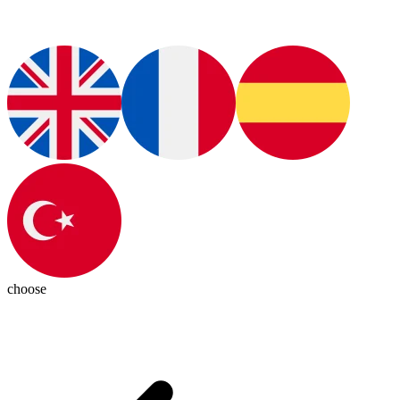
choose