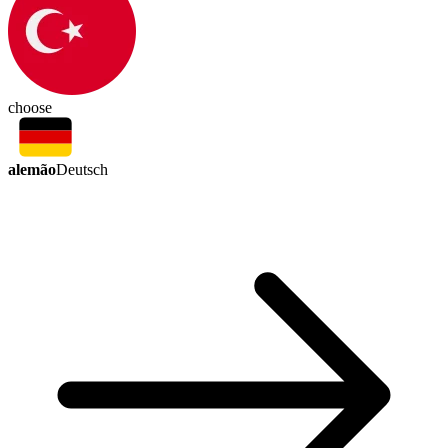
choose
alemão
Deutsch