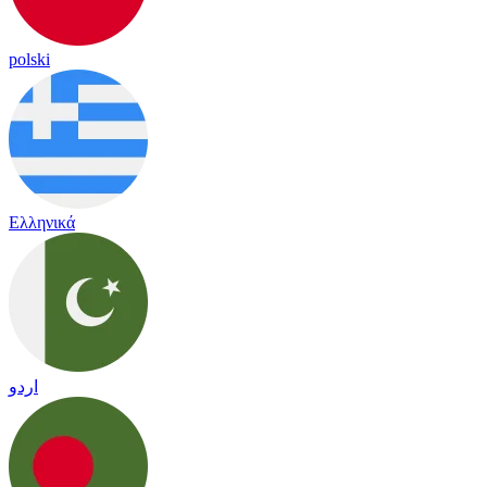
polski
Ελληνικά
اردو