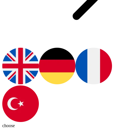
choose