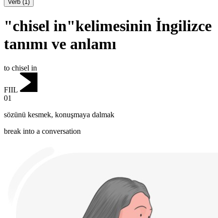
Verb
(
1
)
"chisel in"kelimesinin İngilizce
tanımı ve anlamı
to chisel in
FIIL
01
sözünü kesmek
,
konuşmaya dalmak
break into a conversation