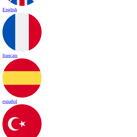
English
français
español