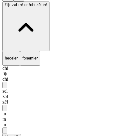
/ˈʧɪ.zəl ɪn/
or /chi.zēl in/
heceler
fonemler
chi
ˈʧɪ
chi
sel
zəl
zēl
in
ɪn
in