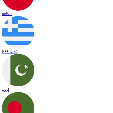
polski
Ελληνικά
اردو