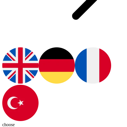
choose