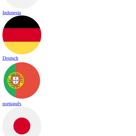
Indonesia
Deutsch
português