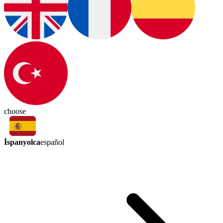
choose
İspanyolca
español