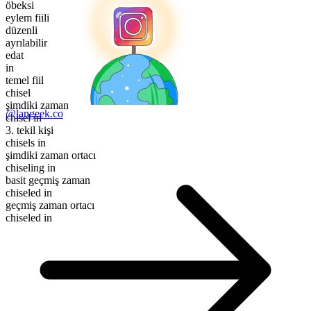
öbeksi
eylem fiili
düzenli
ayrılabilir
edat
in
temel fiil
chisel
şimdiki zaman
@langeek.co
chisel in
3. tekil kişi
chisels in
şimdiki zaman ortacı
chiseling in
basit geçmiş zaman
chiseled in
geçmiş zaman ortacı
chiseled in