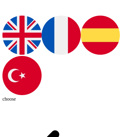
choose