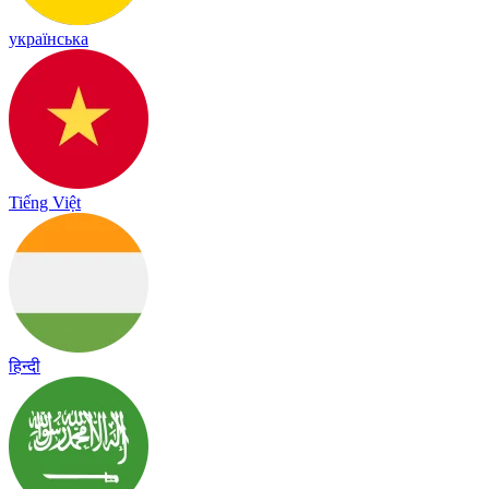
українська
Tiếng Việt
हिन्दी