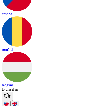
čeština
română
magyar
to
chi
sel
in