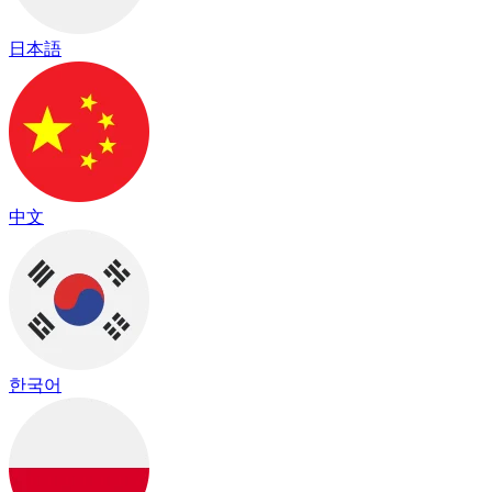
日本語
中文
한국어