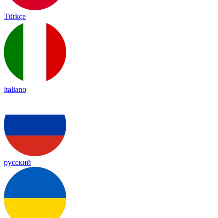
Türkçe
italiano
русский