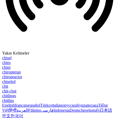
Yakın Kelimeler
chisel
chiru
chirp
chiropteran
chiropractor
chiseled
chit
chit-chat
chitlings
chitlins
English
français
español
Türkçe
italiano
русский
українська
Tiếng
Việt
हिन्दी
العربية
Filipino
فارسی
Indonesia
Deutsch
português
日本語
中文
한국어