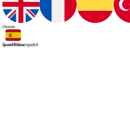
choose
španělština
español