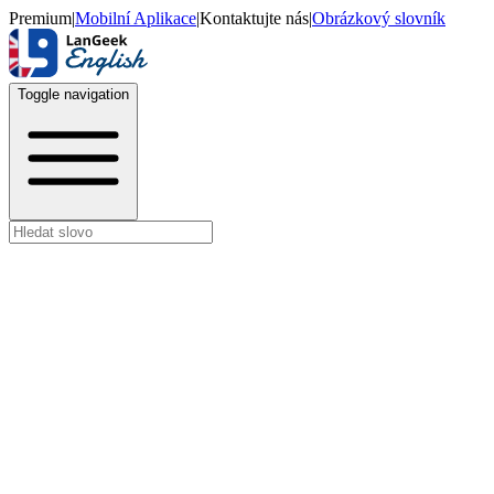
Premium
|
Mobilní Aplikace
|
Kontaktujte nás
|
Obrázkový slovník
Toggle navigation