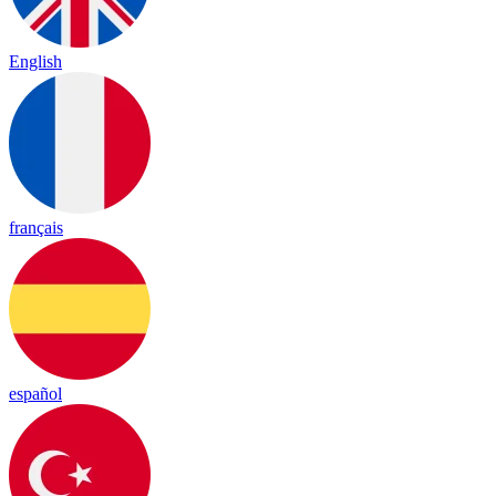
English
français
español