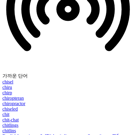
가까운 단어
chisel
chiru
chirp
chiropteran
chiropractor
chiseled
chit
chit-chat
chitlings
chitlins