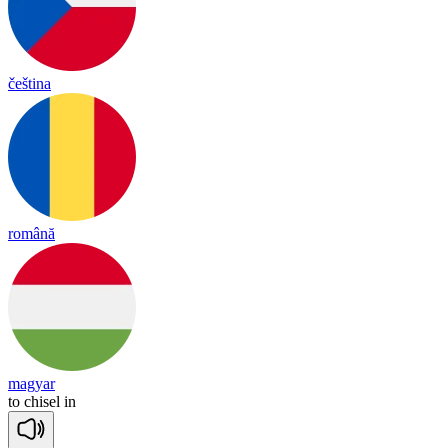
čeština
română
magyar
to
chi
sel
in