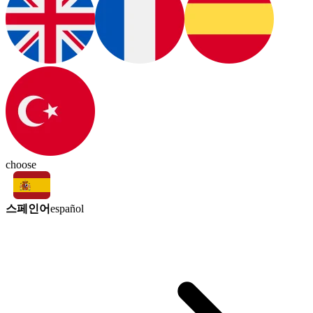
choose
스페인어
español