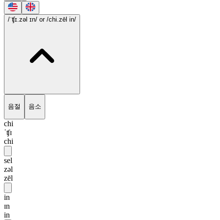
/ˈʧɪ.zəl ɪn/
or /chi.zēl in/
음절
음소
chi
ˈʧɪ
chi
sel
zəl
zēl
in
ɪn
in