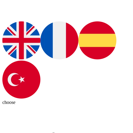
choose