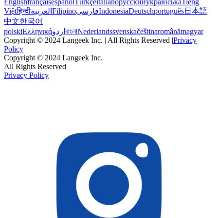
English
français
español
Türkçe
italiano
русский
українська
Tiếng
Việt
हिन्दी
العربية
Filipino
فارسی
Indonesia
Deutsch
português
日本語
中文
한국어
polski
Ελληνικά
اردو
বাংলা
Nederlands
svenska
čeština
română
magyar
Copyright © 2024 Langeek Inc. | All Rights Reserved |
Privacy
Policy
Copyright © 2024 Langeek Inc.
All Rights Reserved
Privacy Policy