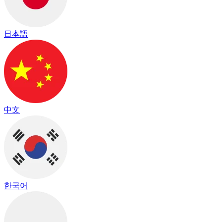
日本語
中文
한국어