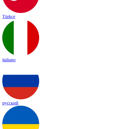
Türkçe
italiano
русский