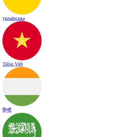
українська
Tiếng Việt
हिन्दी