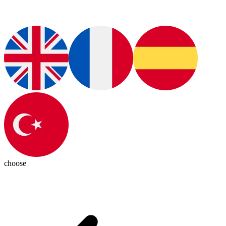
choose