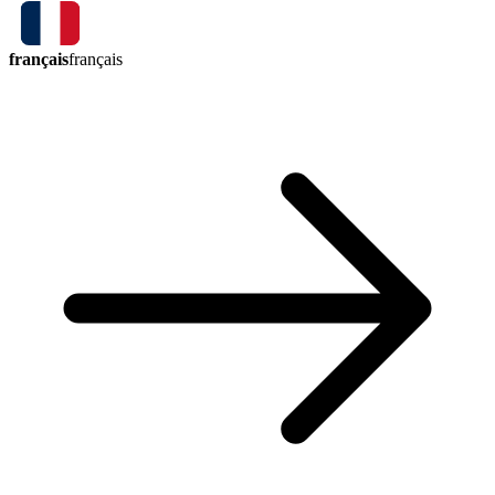
français
français