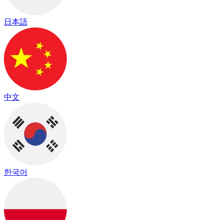
日本語
中文
한국어