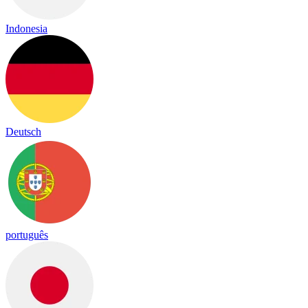
Indonesia
Deutsch
português