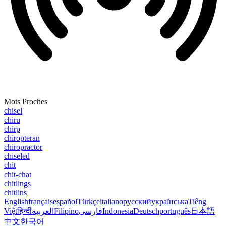
Mots Proches
chisel
chiru
chirp
chiropteran
chiropractor
chiseled
chit
chit-chat
chitlings
chitlins
English
français
español
Türkçe
italiano
русский
українська
Tiếng
Việt
हिन्दी
العربية
Filipino
فارسی
Indonesia
Deutsch
português
日本語
中文
한국어