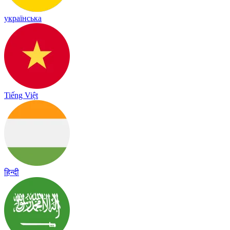
українська
Tiếng Việt
हिन्दी