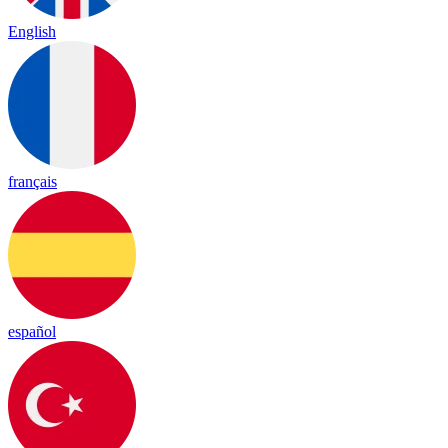
English
français
español