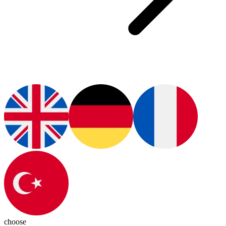
choose