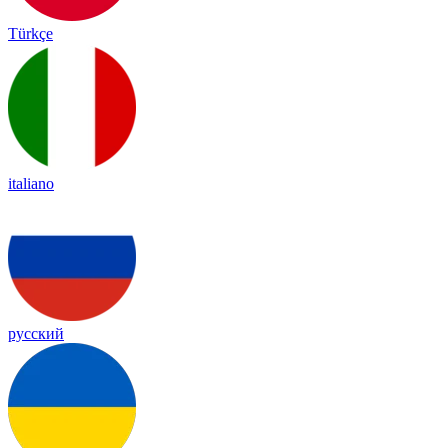
Türkçe
italiano
русский