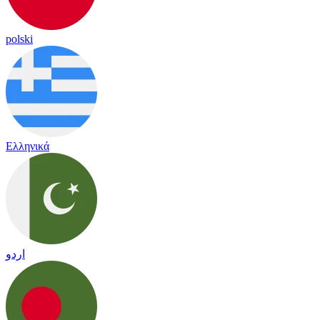
polski
Ελληνικά
اردو