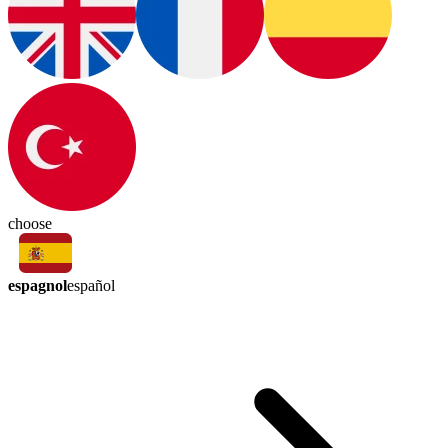
choose
espagnol
español