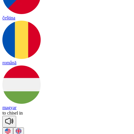
čeština
română
magyar
to
chi
sel
in