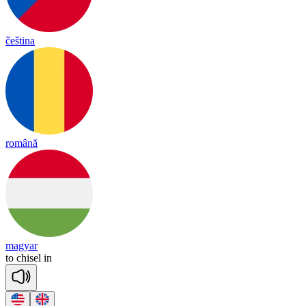
čeština
română
magyar
to
chi
sel
in