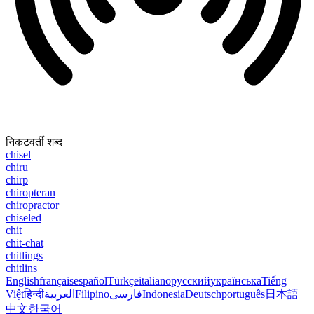
निकटवर्ती शब्द
chisel
chiru
chirp
chiropteran
chiropractor
chiseled
chit
chit-chat
chitlings
chitlins
English
français
español
Türkçe
italiano
русский
українська
Tiếng
Việt
हिन्दी
العربية
Filipino
فارسی
Indonesia
Deutsch
português
日本語
中文
한국어