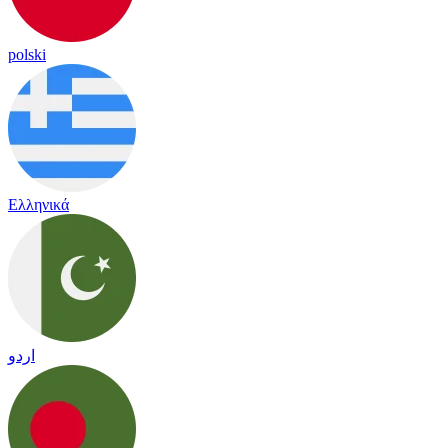
polski
Ελληνικά
اردو