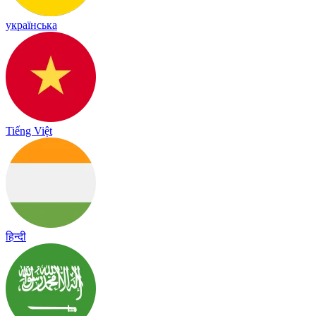
українська
Tiếng Việt
हिन्दी