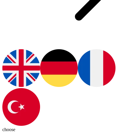
choose