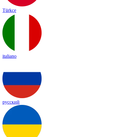
Türkçe
italiano
русский