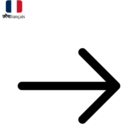
फ़्रेंच
français