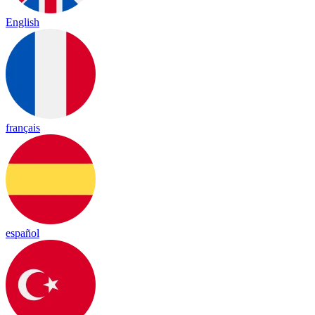
English
français
español