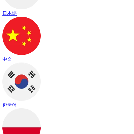
日本語
中文
한국어