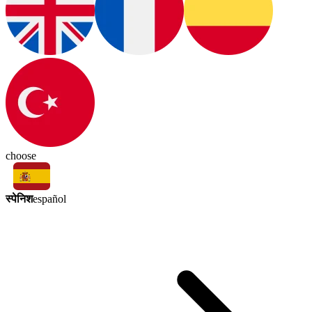
choose
स्पेनिश
español