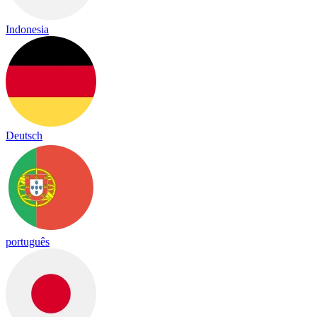
Indonesia
Deutsch
português