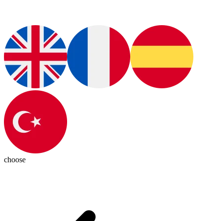
choose