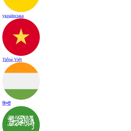
українська
Tiếng Việt
हिन्दी