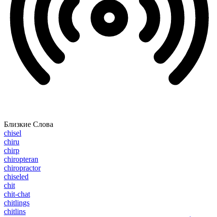
Близкие Слова
chisel
chiru
chirp
chiropteran
chiropractor
chiseled
chit
chit-chat
chitlings
chitlins