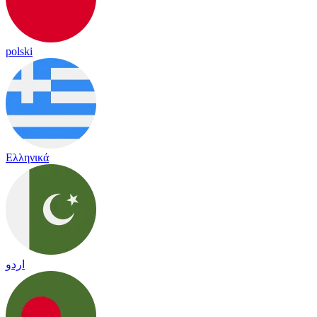
polski
Ελληνικά
اردو