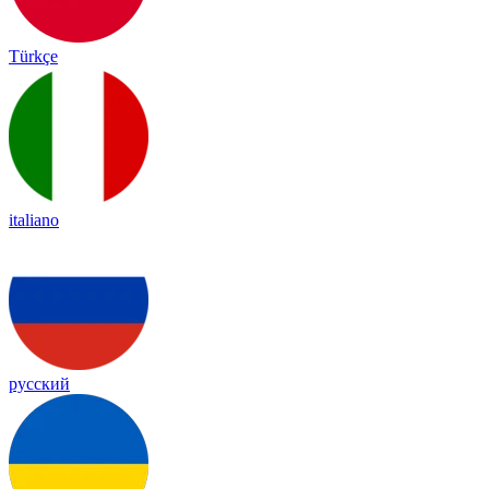
Türkçe
italiano
русский