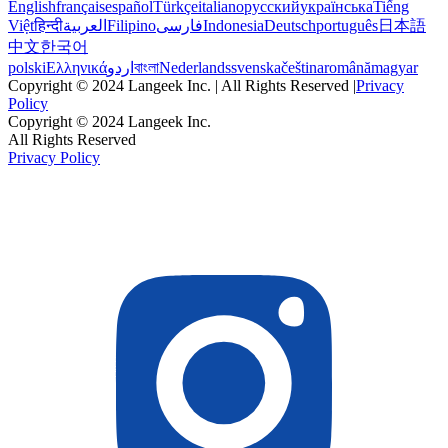
English
français
español
Türkçe
italiano
русский
українська
Tiếng
Việt
हिन्दी
العربية
Filipino
فارسی
Indonesia
Deutsch
português
日本語
中文
한국어
polski
Ελληνικά
اردو
বাংলা
Nederlands
svenska
čeština
română
magyar
Copyright © 2024 Langeek Inc. | All Rights Reserved |
Privacy
Policy
Copyright © 2024 Langeek Inc.
All Rights Reserved
Privacy Policy