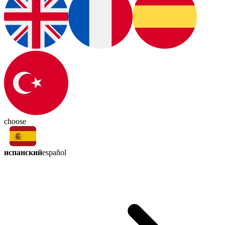
choose
испанский
español