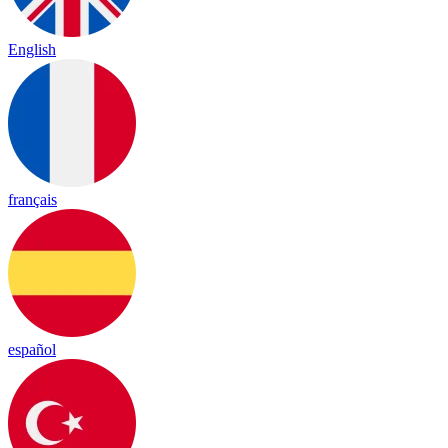
English
français
español