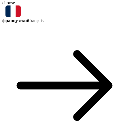
choose
французский
français