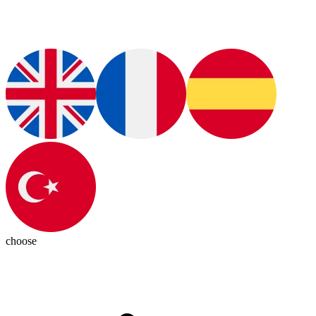
choose