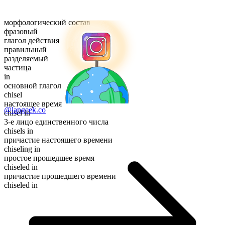
морфологический состав
фразовый
глагол действия
правильный
разделяемый
частица
in
основной глагол
chisel
настоящее время
@langeek.co
chisel in
3-е лицо единственного числа
chisels in
причастие настоящего времени
chiseling in
простое прошедшее время
chiseled in
причастие прошедшего времени
chiseled in