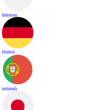
Indonesia
Deutsch
português