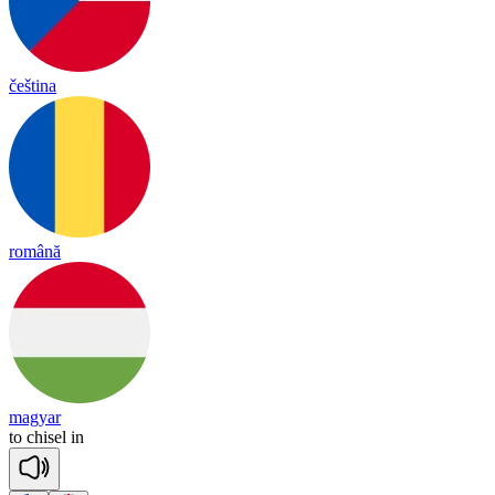
čeština
română
magyar
to
chi
sel
in