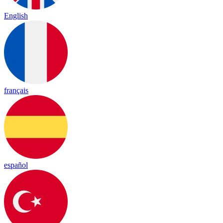
English
français
español