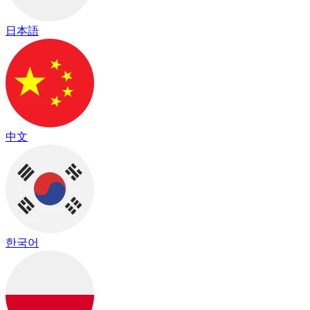
日本語
中文
한국어