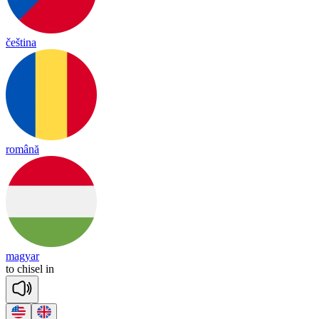
čeština
română
magyar
to
chi
sel
in