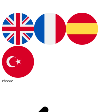
choose