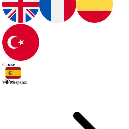
choose
स्पेनिश
español