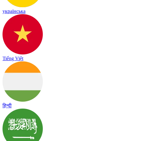
українська
Tiếng Việt
हिन्दी