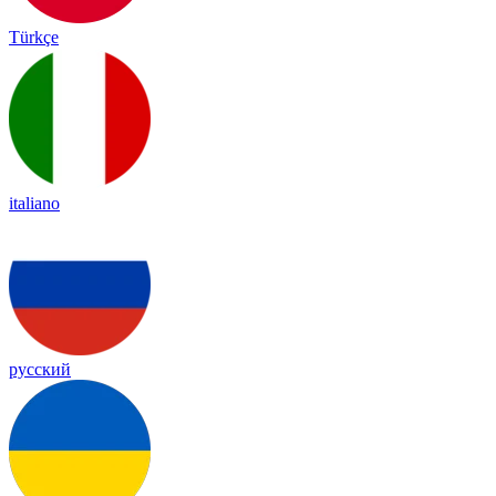
Türkçe
italiano
русский