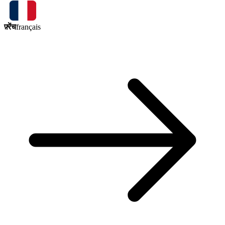
फ़्रेंच
français