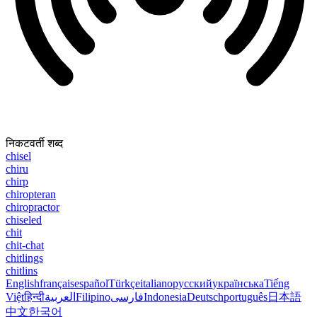
निकटवर्ती शब्द
chisel
chiru
chirp
chiropteran
chiropractor
chiseled
chit
chit-chat
chitlings
chitlins
English
français
español
Türkçe
italiano
русский
українська
Tiếng
Việt
हिन्दी
العربية
Filipino
فارسی
Indonesia
Deutsch
português
日本語
中文
한국어