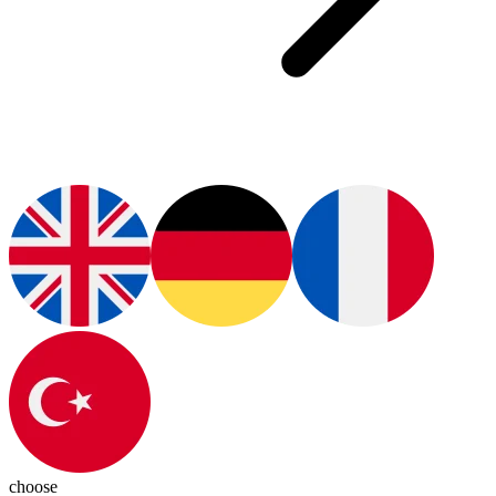
choose