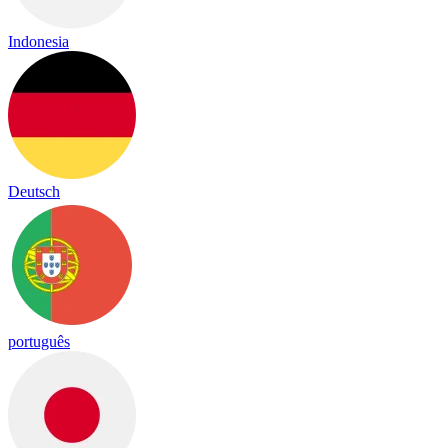
Indonesia
Deutsch
português