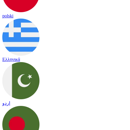
polski
Ελληνικά
اردو