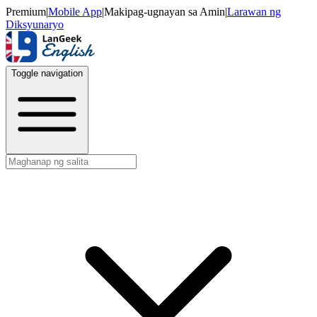
Premium
|
Mobile App
|
Makipag-ugnayan sa Amin
|
Larawan ng
Diksyunaryo
Toggle navigation