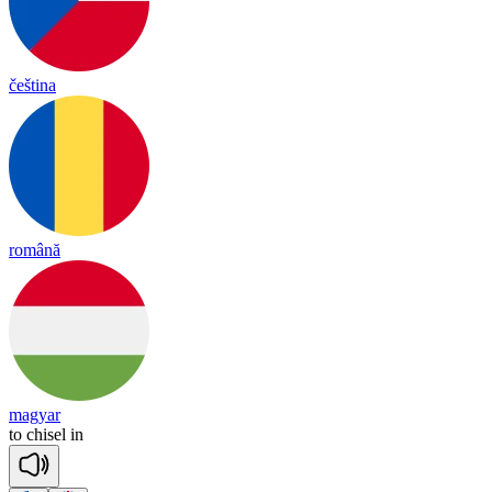
čeština
română
magyar
to
chi
sel
in