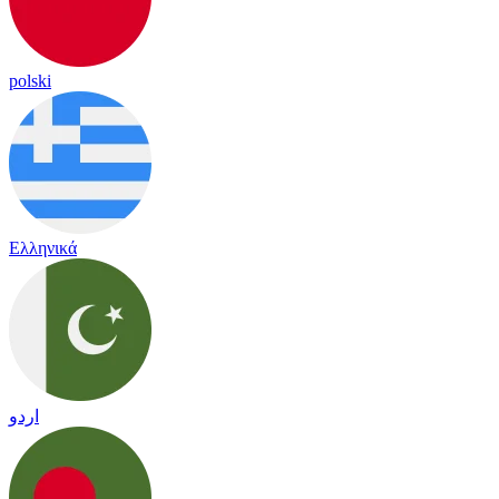
polski
Ελληνικά
اردو