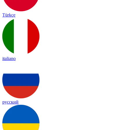
Türkçe
italiano
русский