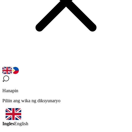
Hanapin
Piliin ang wika ng diksyunaryo
Ingles
English