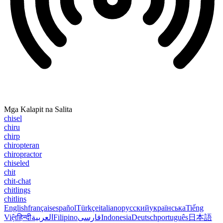
Mga Kalapit na Salita
chisel
chiru
chirp
chiropteran
chiropractor
chiseled
chit
chit-chat
chitlings
chitlins
English
français
español
Türkçe
italiano
русский
українська
Tiếng
Việt
हिन्दी
العربية
Filipino
فارسی
Indonesia
Deutsch
português
日本語