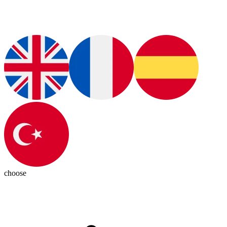
choose