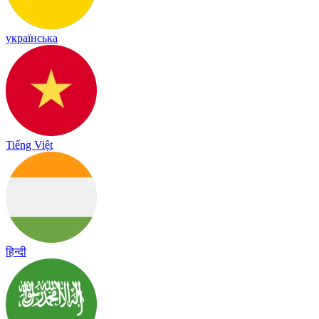
українська
Tiếng Việt
हिन्दी