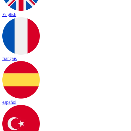
English
français
español