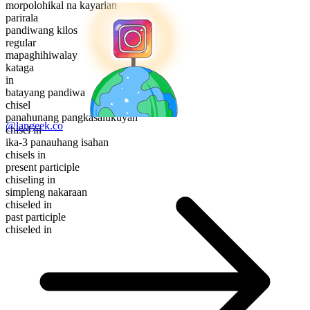
morpolohikal na kayarian
parirala
pandiwang kilos
regular
mapaghihiwalay
kataga
in
batayang pandiwa
chisel
panahunang pangkasalukuyan
@langeek.co
chisel in
ika-3 panauhang isahan
chisels in
present participle
chiseling in
simpleng nakaraan
chiseled in
past participle
chiseled in