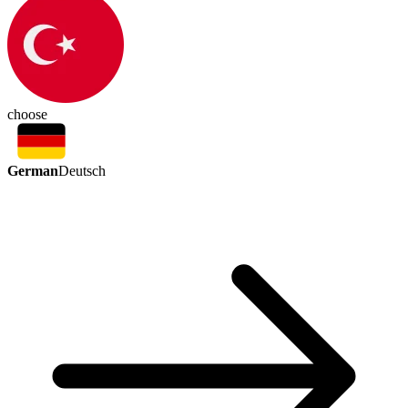
choose
German
Deutsch