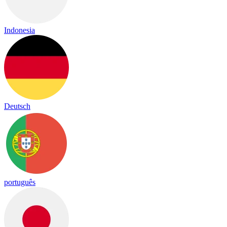
Indonesia
Deutsch
português