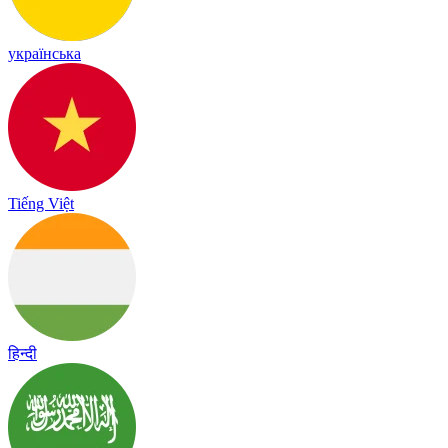
українська
Tiếng Việt
हिन्दी