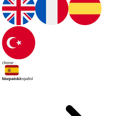
choose
hiszpański
español