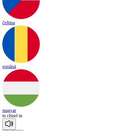
čeština
română
magyar
to
chi
sel
in