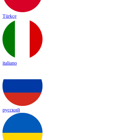
Türkçe
italiano
русский