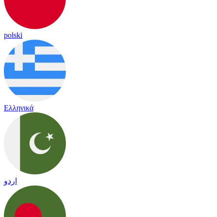
polski
Ελληνικά
اردو