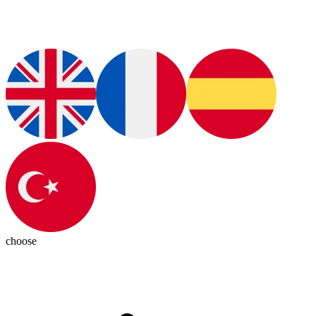
choose