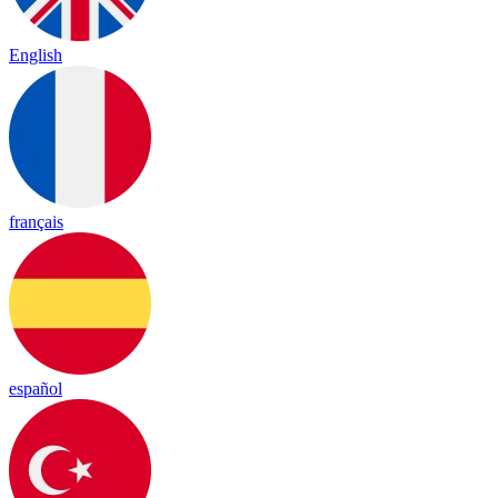
English
français
español