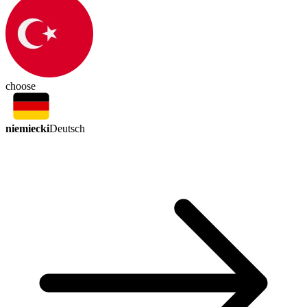
choose
niemiecki
Deutsch