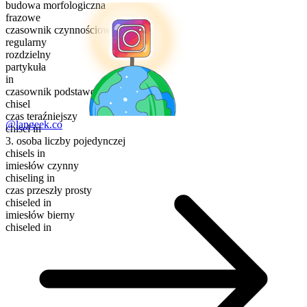
budowa morfologiczna
frazowe
czasownik czynnościowy
regularny
rozdzielny
partykuła
in
czasownik podstawowy
chisel
czas teraźniejszy
@langeek.co
chisel in
3. osoba liczby pojedynczej
chisels in
imiesłów czynny
chiseling in
czas przeszły prosty
chiseled in
imiesłów bierny
chiseled in