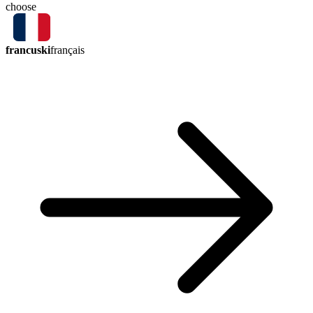
choose
francuski
français