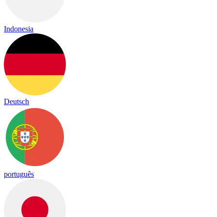
Indonesia
Deutsch
português