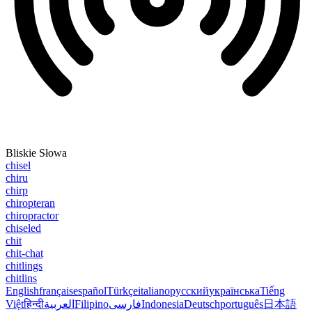
Bliskie Słowa
chisel
chiru
chirp
chiropteran
chiropractor
chiseled
chit
chit-chat
chitlings
chitlins
English
français
español
Türkçe
italiano
русский
українська
Tiếng
Việt
हिन्दी
العربية
Filipino
فارسی
Indonesia
Deutsch
português
日本語