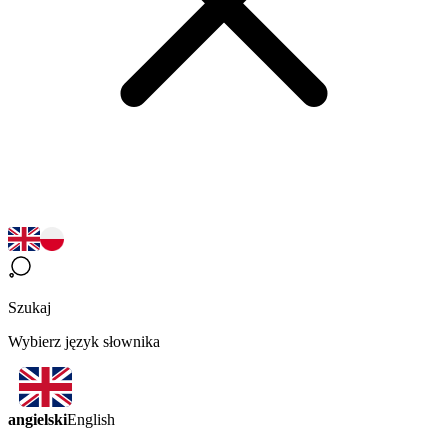
Szukaj
Wybierz język słownika
angielski
English