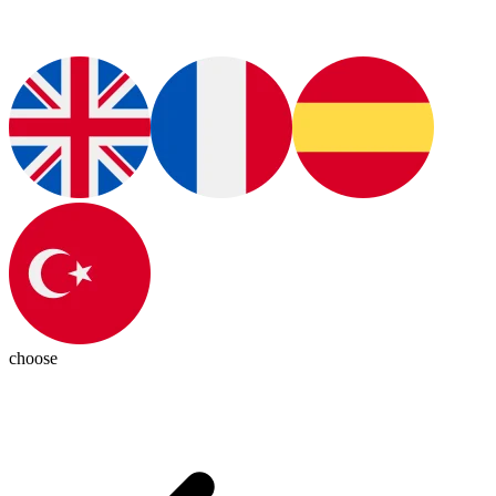
choose