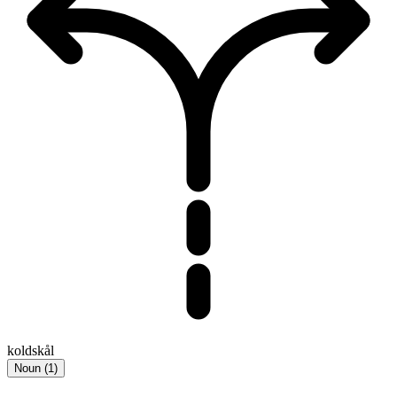
koldskål
Noun
(
1
)