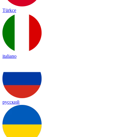
Türkçe
italiano
русский