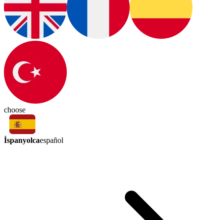
choose
İspanyolca
español