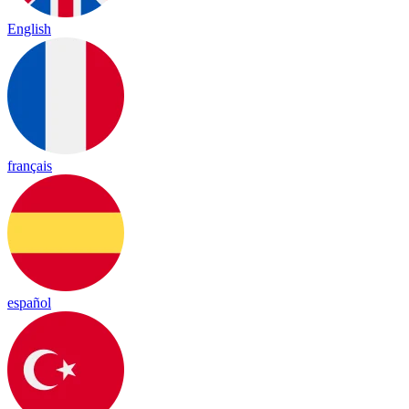
English
français
español