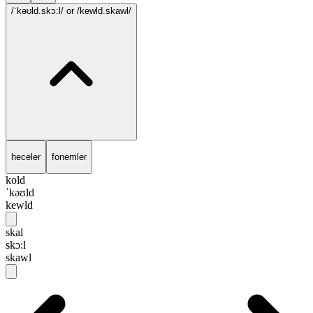
/ˈkəʊld.skɔ:l/
or /kewld.skawl/
heceler
fonemler
kold
ˈkəʊld
kewld
skal
skɔ:l
skawl