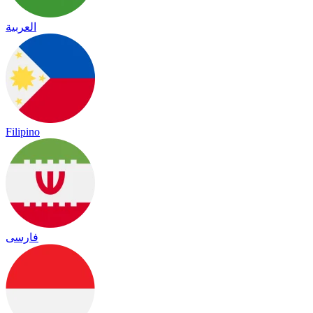
العربية
Filipino
فارسی