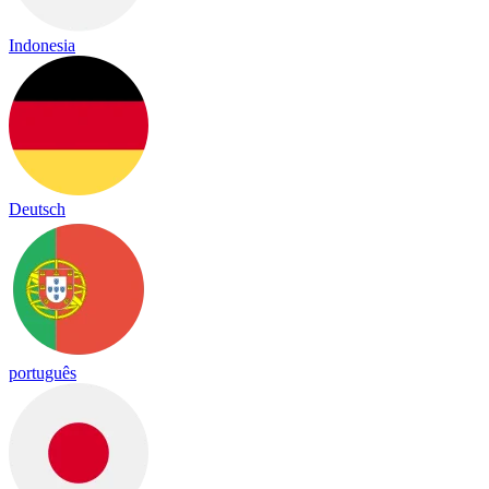
Indonesia
Deutsch
português