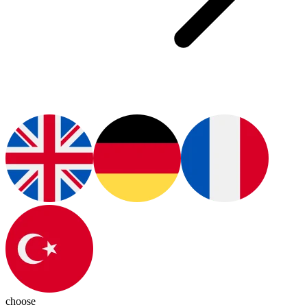
choose