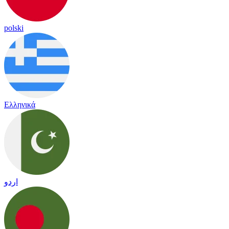
polski
Ελληνικά
اردو