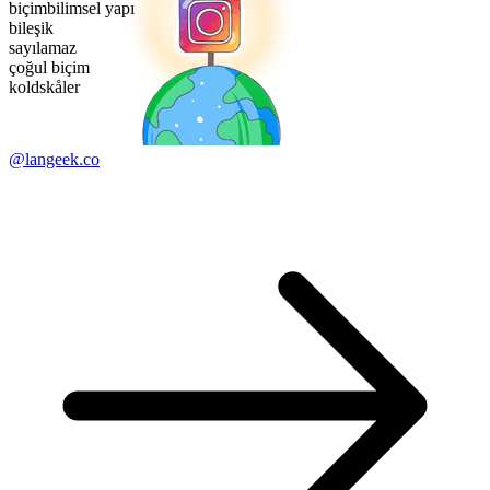
biçimbilimsel yapı
bileşik
sayılamaz
çoğul biçim
koldskåler
@langeek.co