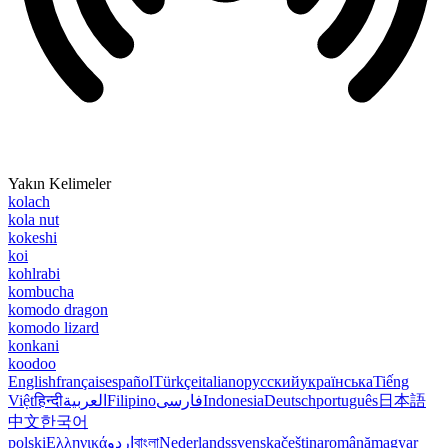
Yakın Kelimeler
kolach
kola nut
kokeshi
koi
kohlrabi
kombucha
komodo dragon
komodo lizard
konkani
koodoo
English
français
español
Türkçe
italiano
русский
українська
Tiếng
Việt
हिन्दी
العربية
Filipino
فارسی
Indonesia
Deutsch
português
日本語
中文
한국어
polski
Ελληνικά
اردو
বাংলা
Nederlands
svenska
čeština
română
magyar