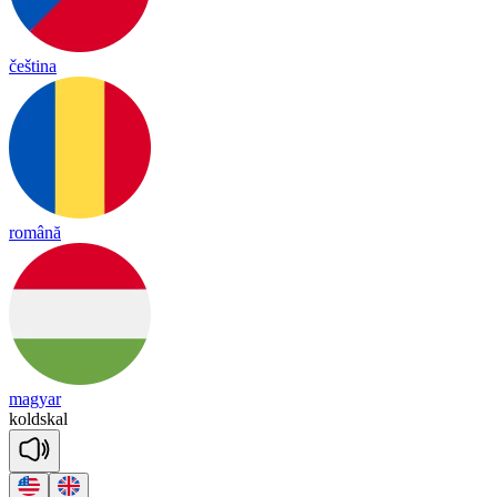
čeština
română
magyar
kold
skal