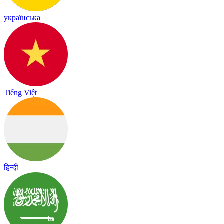
українська
Tiếng Việt
हिन्दी