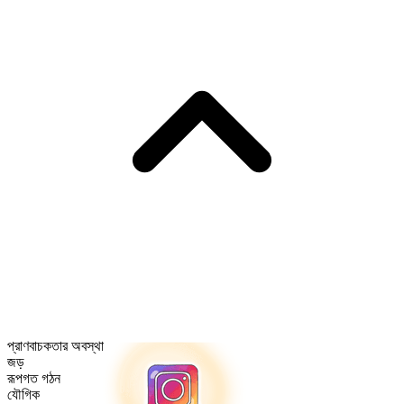
প্রাণবাচকতার অবস্থা
জড়
রূপগত গঠন
যৌগিক