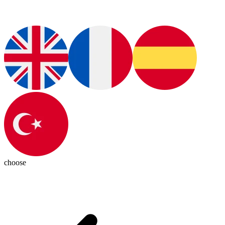
choose