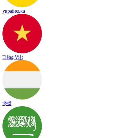
українська
Tiếng Việt
हिन्दी