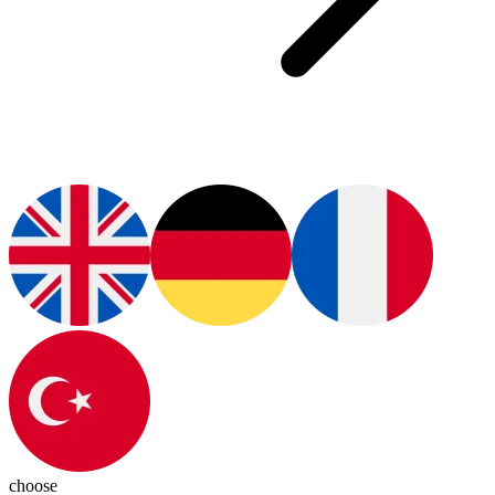
choose