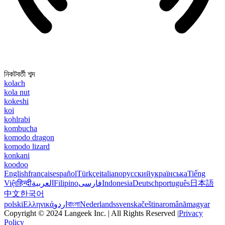
নিকটবর্তী শব্দ
kolach
kola nut
kokeshi
koi
kohlrabi
kombucha
komodo dragon
komodo lizard
konkani
koodoo
English
français
español
Türkçe
italiano
русский
українська
Tiếng
Việt
हिन्दी
العربية
Filipino
فارسی
Indonesia
Deutsch
português
日本語
中文
한국어
polski
Ελληνικά
اردو
বাংলা
Nederlands
svenska
čeština
română
magyar
Copyright © 2024 Langeek Inc. | All Rights Reserved |
Privacy
Policy