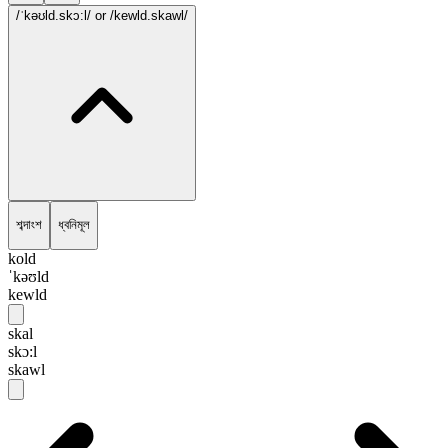
/ˈkəʊld.skɔ:l/
or /kewld.skawl/
শব্দাংশ
ধ্বনিমূল
kold
ˈkəʊld
kewld
skal
skɔ:l
skawl