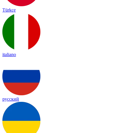
Türkçe
italiano
русский