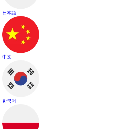
日本語
中文
한국어