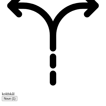
koldskål
Noun
(
1
)