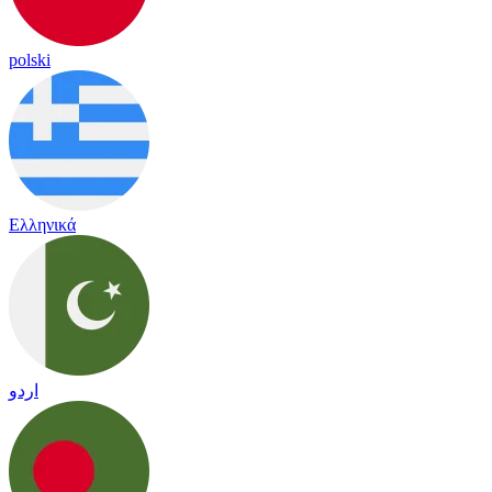
polski
Ελληνικά
اردو