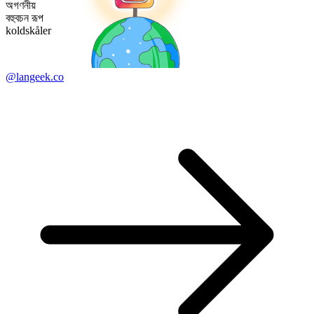
অগণনীয়
বহুবচন রূপ
koldskåler
@langeek.co