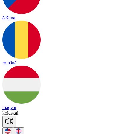
čeština
română
magyar
kold
skal