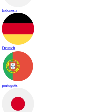
Indonesia
Deutsch
português