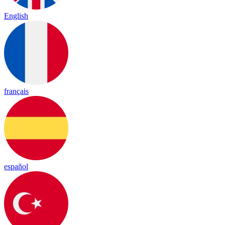
English
français
español