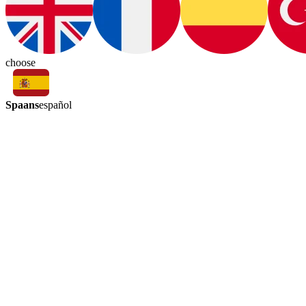
choose
Spaans
español