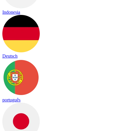
Indonesia
Deutsch
português