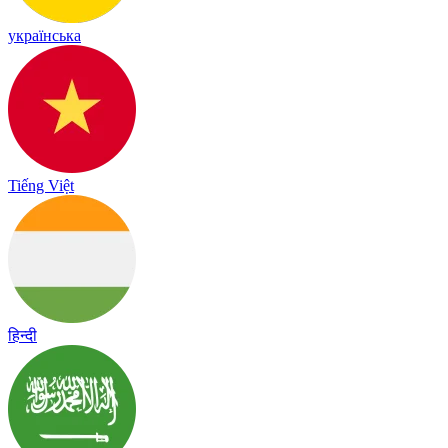
українська
Tiếng Việt
हिन्दी