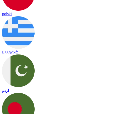
polski
Ελληνικά
اردو