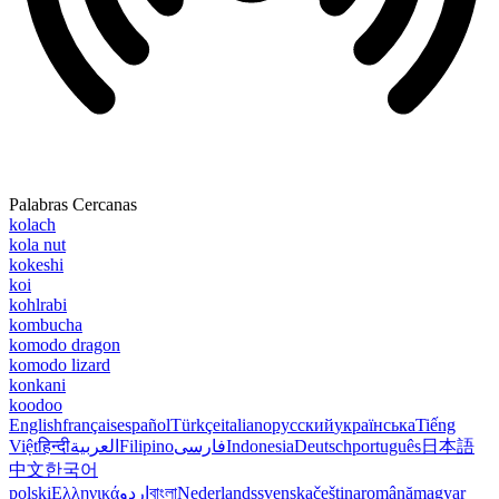
Palabras Cercanas
kolach
kola nut
kokeshi
koi
kohlrabi
kombucha
komodo dragon
komodo lizard
konkani
koodoo
English
français
español
Türkçe
italiano
русский
українська
Tiếng
Việt
हिन्दी
العربية
Filipino
فارسی
Indonesia
Deutsch
português
日本語
中文
한국어
polski
Ελληνικά
اردو
বাংলা
Nederlands
svenska
čeština
română
magyar