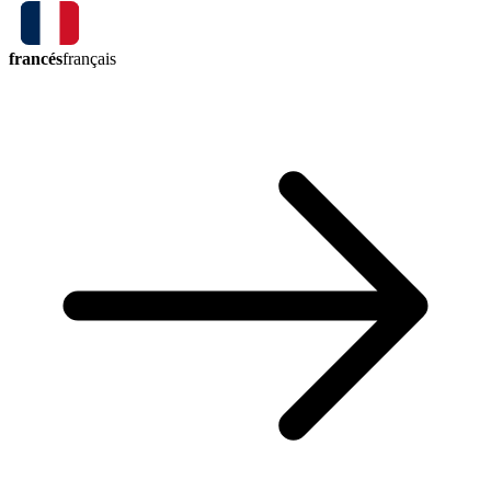
francés
français