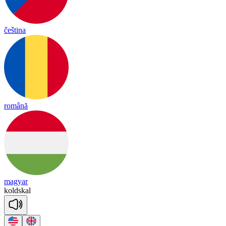
čeština
română
magyar
kold
skal