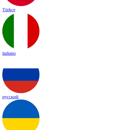
Türkçe
italiano
русский