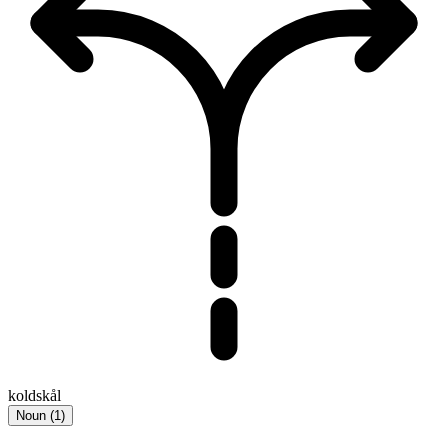
koldskål
Noun
(
1
)