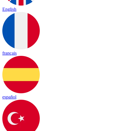
English
français
español