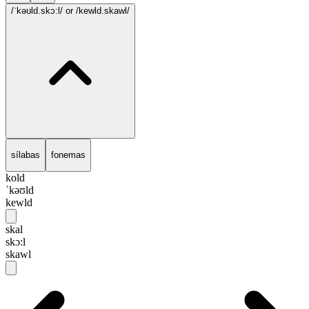
/ˈkəʊld.skɔ:l/
or /kewld.skawl/
sílabas
fonemas
kold
ˈkəʊld
kewld
skal
skɔ:l
skawl