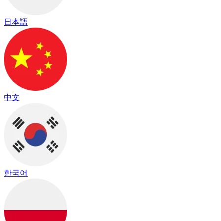
日本語
中文
한국어