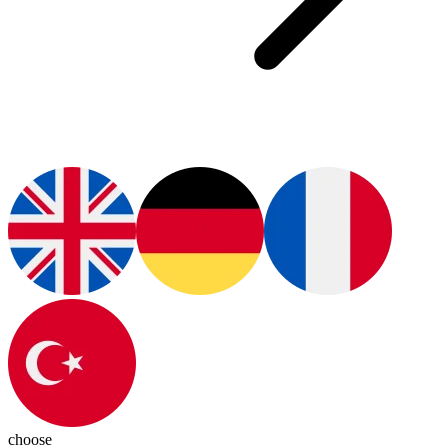
choose