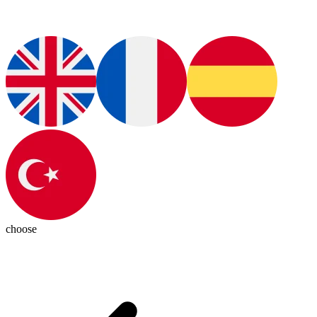
choose