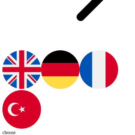
choose