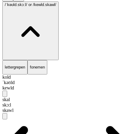
/ˈkəʊld.skɔ:l/
or /kewld.skawl/
lettergrepen
fonemen
kold
ˈkəʊld
kewld
skal
skɔ:l
skawl