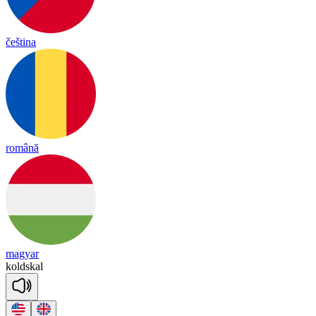
čeština
română
magyar
kold
skal