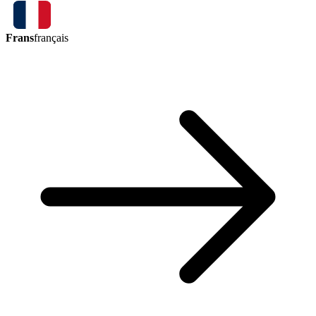
Frans
français