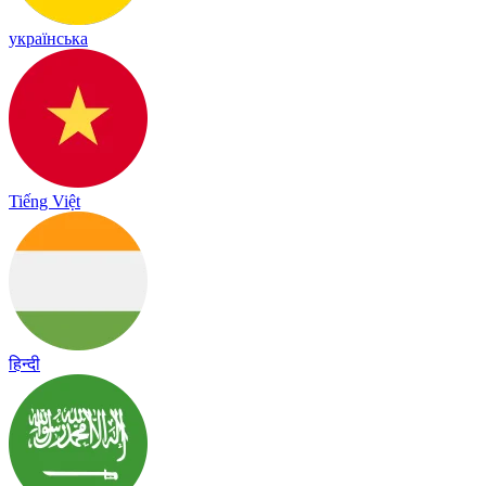
українська
Tiếng Việt
हिन्दी