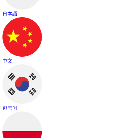
日本語
中文
한국어