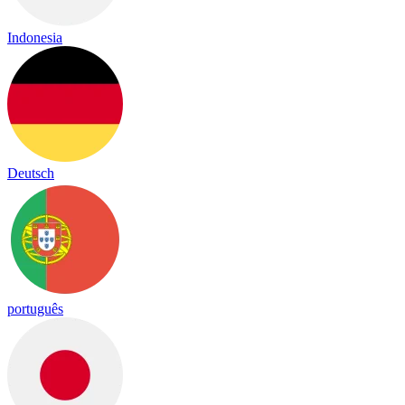
Indonesia
Deutsch
português