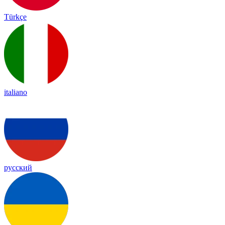
Türkçe
italiano
русский