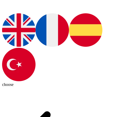
choose