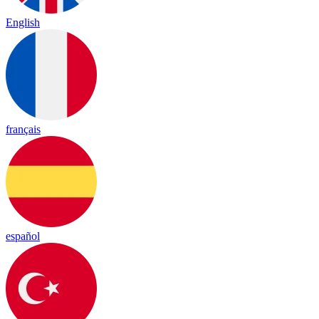
English
français
español