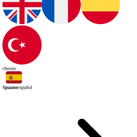
choose
Spaans
español