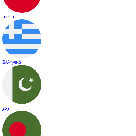
polski
Ελληνικά
اردو