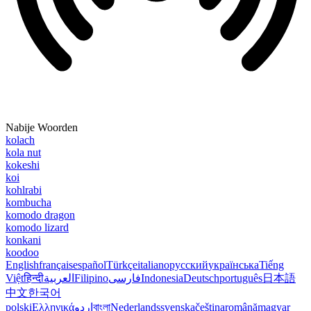
Nabije Woorden
kolach
kola nut
kokeshi
koi
kohlrabi
kombucha
komodo dragon
komodo lizard
konkani
koodoo
English
français
español
Türkçe
italiano
русский
українська
Tiếng
Việt
हिन्दी
العربية
Filipino
فارسی
Indonesia
Deutsch
português
日本語
中文
한국어
polski
Ελληνικά
اردو
বাংলা
Nederlands
svenska
čeština
română
magyar