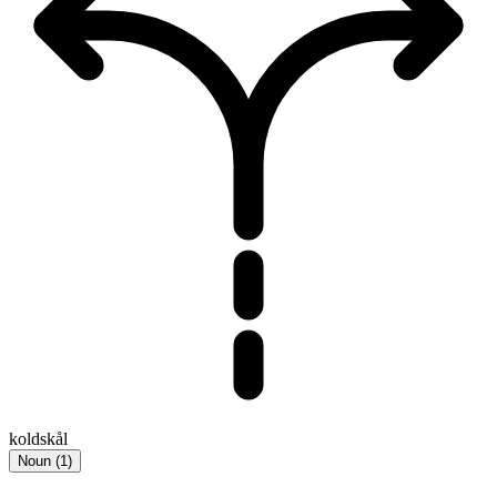
koldskål
Noun
(
1
)