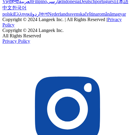
Việt
हिन्दी
العربية
Filipino
فارسی
Indonesia
Deutsch
português
日本語
中文
한국어
polski
Ελληνικά
اردو
বাংলা
Nederlands
svenska
čeština
română
magyar
Copyright © 2024 Langeek Inc. | All Rights Reserved |
Privacy
Policy
Copyright © 2024 Langeek Inc.
All Rights Reserved
Privacy Policy