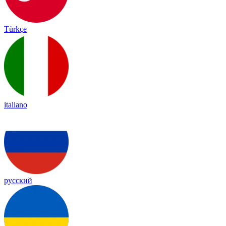
Türkçe
italiano
русский