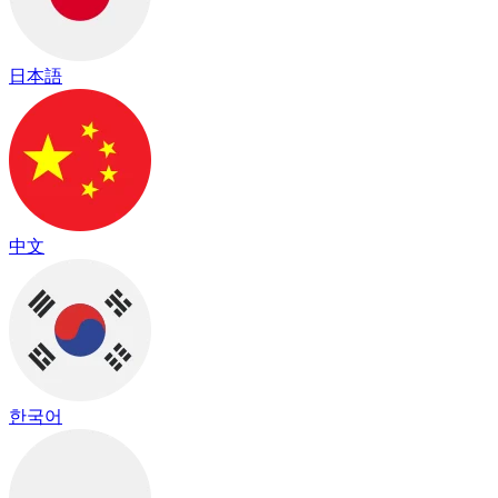
日本語
中文
한국어