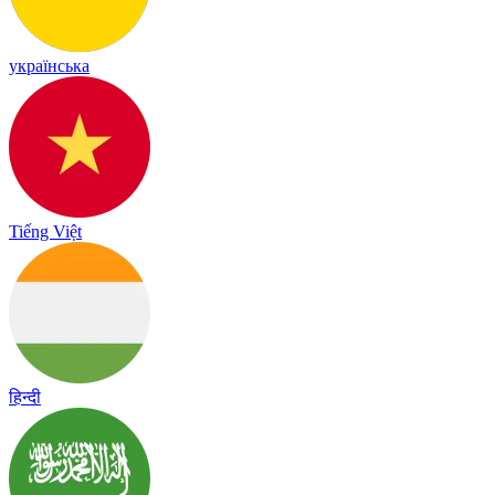
українська
Tiếng Việt
हिन्दी