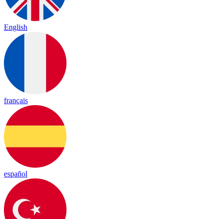
English
français
español