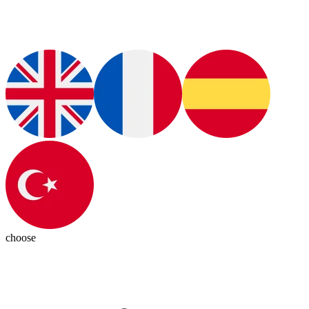
choose