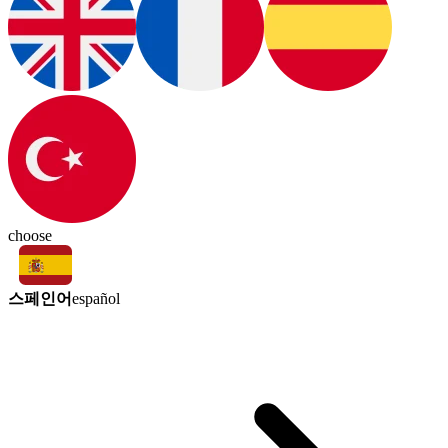
choose
스페인어
español