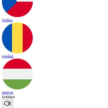
čeština
română
magyar
kold
skal