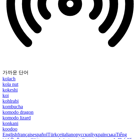
가까운 단어
kolach
kola nut
kokeshi
koi
kohlrabi
kombucha
komodo dragon
komodo lizard
konkani
koodoo
English
français
español
Türkçe
italiano
русский
українська
Tiếng