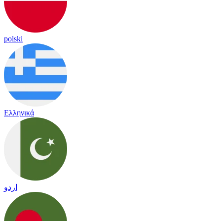
polski
Ελληνικά
اردو