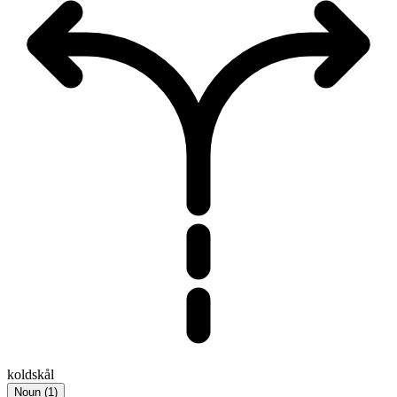
koldskål
Noun
(
1
)