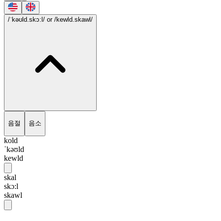
/ˈkəʊld.skɔ:l/
or /kewld.skawl/
음절
음소
kold
ˈkəʊld
kewld
skal
skɔ:l
skawl