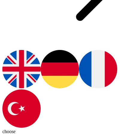
choose