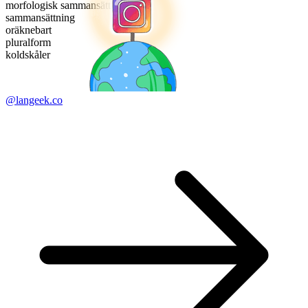
morfologisk sammansättning
sammansättning
oräknebart
pluralform
koldskåler
@langeek.co