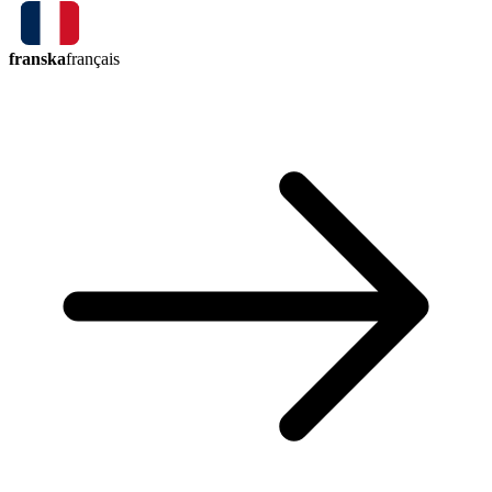
franska
français