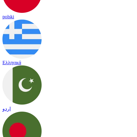
polski
Ελληνικά
اردو