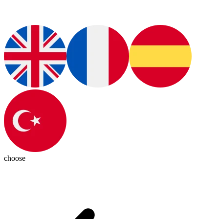
choose