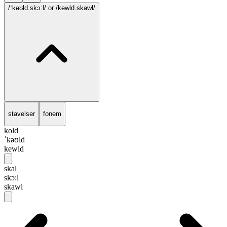
/ˈkəʊld.skɔ:l/
or /kewld.skawl/
stavelser
fonem
kold
ˈkəʊld
kewld
skal
skɔ:l
skawl