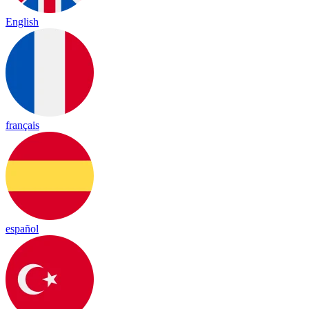
English
français
español