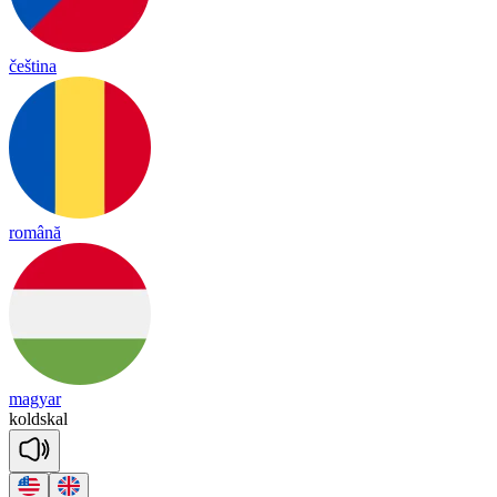
čeština
română
magyar
kold
skal