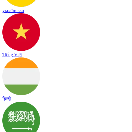
українська
Tiếng Việt
हिन्दी