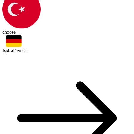
choose
tyska
Deutsch