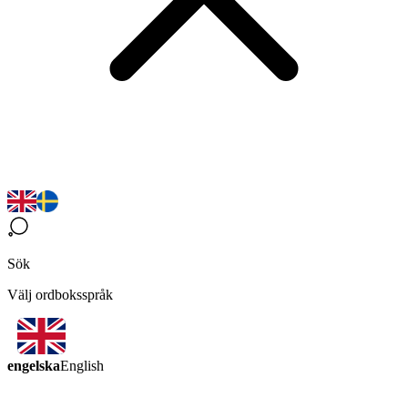
Sök
Välj ordboksspråk
engelska
English