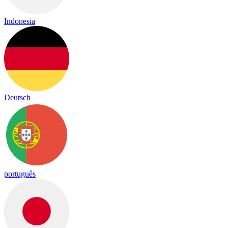
Indonesia
Deutsch
português