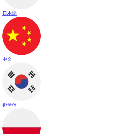
日本語
中文
한국어