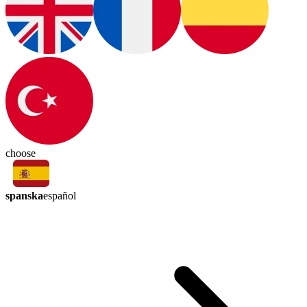
choose
spanska
español