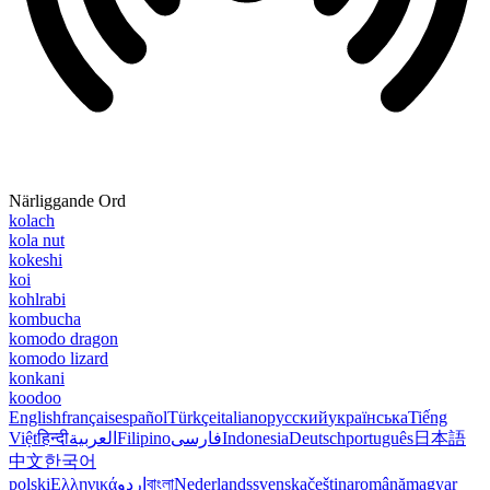
Närliggande Ord
kolach
kola nut
kokeshi
koi
kohlrabi
kombucha
komodo dragon
komodo lizard
konkani
koodoo
English
français
español
Türkçe
italiano
русский
українська
Tiếng
Việt
हिन्दी
العربية
Filipino
فارسی
Indonesia
Deutsch
português
日本語
中文
한국어
polski
Ελληνικά
اردو
বাংলা
Nederlands
svenska
čeština
română
magyar