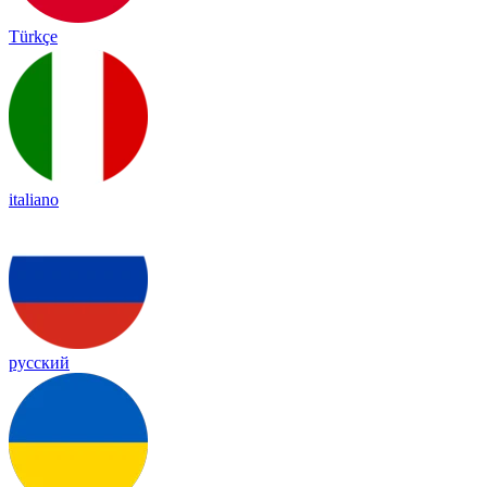
Türkçe
italiano
русский