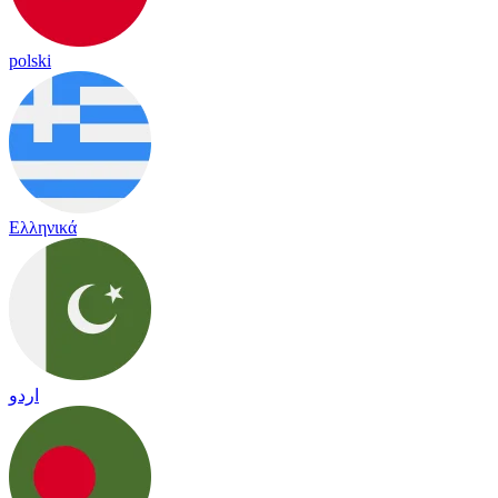
polski
Ελληνικά
اردو