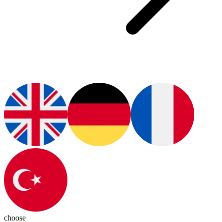
choose