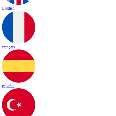
English
français
español