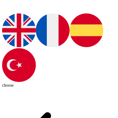
choose