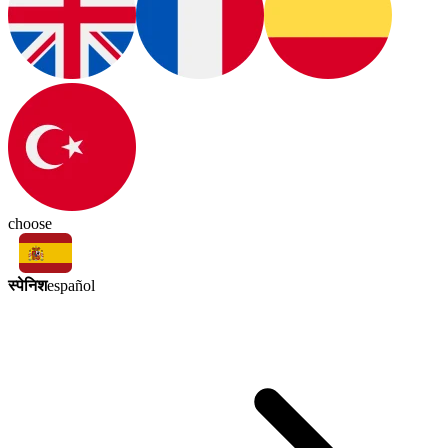
choose
स्पेनिश
español