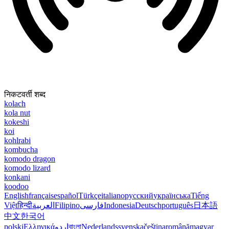
निकटवर्ती शब्द
kolach
kola nut
kokeshi
koi
kohlrabi
kombucha
komodo dragon
komodo lizard
konkani
koodoo
English
français
español
Türkçe
italiano
русский
українська
Tiếng
Việt
हिन्दी
العربية
Filipino
فارسی
Indonesia
Deutsch
português
日本語
中文
한국어
polski
Ελληνικά
اردو
বাংলা
Nederlands
svenska
čeština
română
magyar