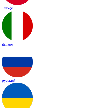
Türkçe
italiano
русский