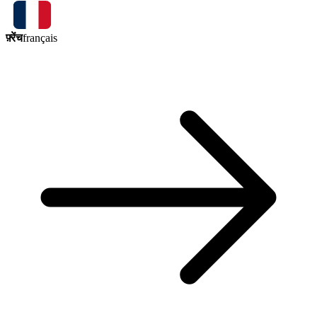
फ़्रेंच
français