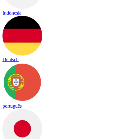
Indonesia
Deutsch
português