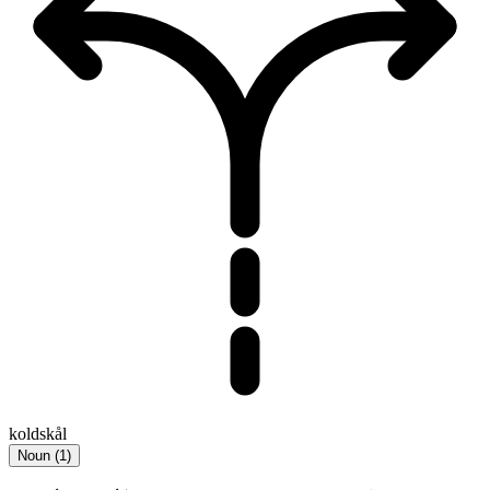
koldskål
Noun
(
1
)