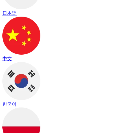
日本語
中文
한국어