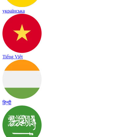
українська
Tiếng Việt
हिन्दी