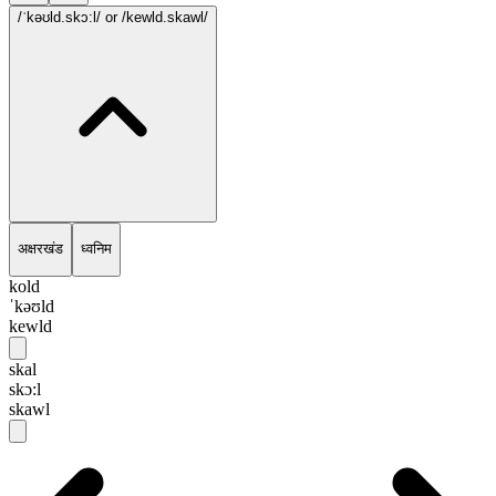
/ˈkəʊld.skɔ:l/
or /kewld.skawl/
अक्षरखंड
ध्वनिम
kold
ˈkəʊld
kewld
skal
skɔ:l
skawl