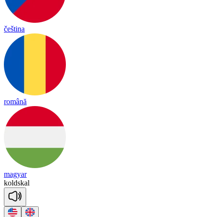
čeština
română
magyar
kold
skal