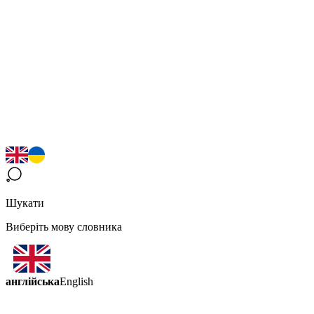
Шукати
Виберіть мову словника
англійська
English