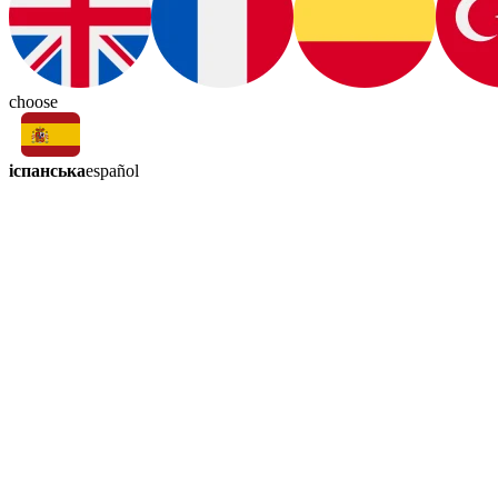
choose
іспанська
español