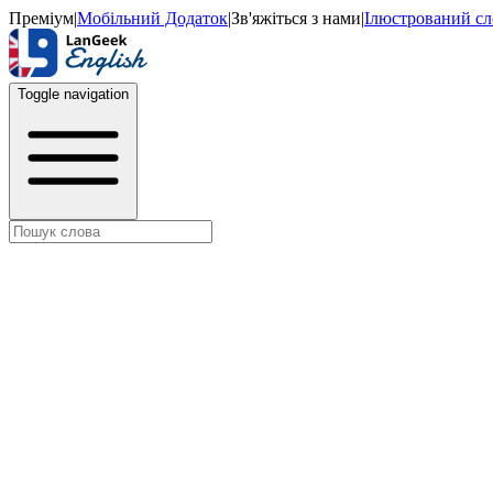
Преміум
|
Мобільний Додаток
|
Зв'яжіться з нами
|
Ілюстрований с
Toggle navigation