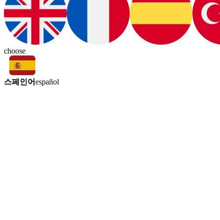
choose
스페인어
español