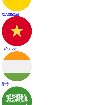
українська
Tiếng Việt
हिन्दी