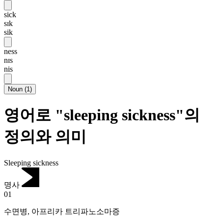
sick
sɪk
sik
ness
nɪs
nis
Noun
(
1
)
영어로 "sleeping sickness"의
정의와 의미
Sleeping sickness
명사
01
수면병
,
아프리카 트리파노소마증