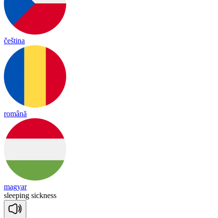
čeština
română
magyar
slee
ping
sick
ness