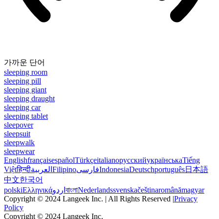
가까운 단어
sleeping room
sleeping pill
sleeping giant
sleeping draught
sleeping car
sleeping tablet
sleepover
sleepsuit
sleepwalk
sleepwear
English
français
español
Türkçe
italiano
русский
українська
Tiếng
Việt
हिन्दी
العربية
Filipino
فارسی
Indonesia
Deutsch
português
日本語
中文
한국어
polski
Ελληνικά
اردو
বাংলা
Nederlands
svenska
čeština
română
magyar
Copyright © 2024 Langeek Inc. | All Rights Reserved |
Privacy
Policy
Copyright © 2024 Langeek Inc.