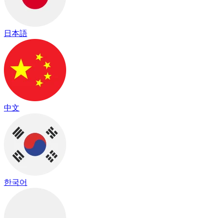
日本語
中文
한국어