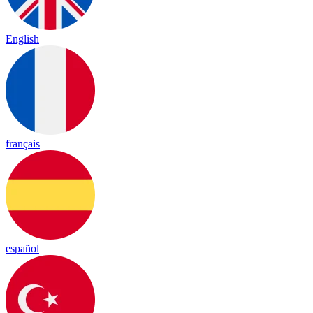
English
français
español