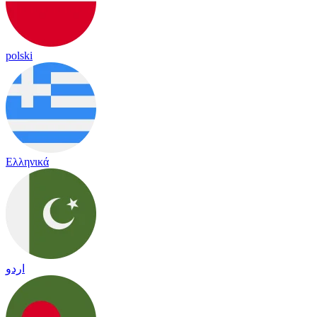
polski
Ελληνικά
اردو