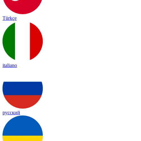
Türkçe
italiano
русский