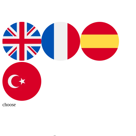
choose