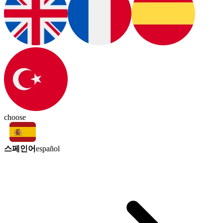
choose
스페인어
español