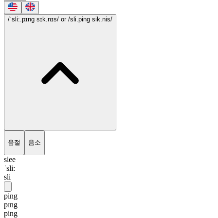
/ˈsli:.pɪng sɪk.nɪs/
or /sli.ping sik.nis/
음절
음소
slee
ˈsli:
sli
ping
pɪng
ping