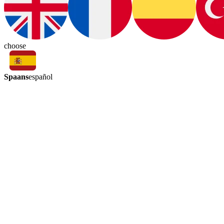
choose
Spaans
español