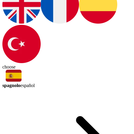
choose
spagnolo
español