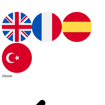
choose