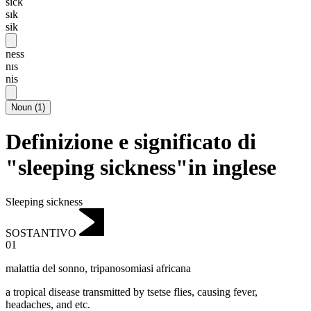
sick
sɪk
sik
ness
nɪs
nis
Noun
(
1
)
Definizione e significato di
"sleeping sickness"in inglese
Sleeping sickness
SOSTANTIVO
01
malattia del sonno
,
tripanosomiasi africana
a tropical disease transmitted by tsetse flies, causing fever,
headaches, and etc.