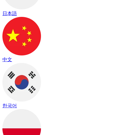
日本語
中文
한국어