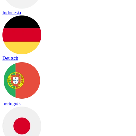
Indonesia
Deutsch
português