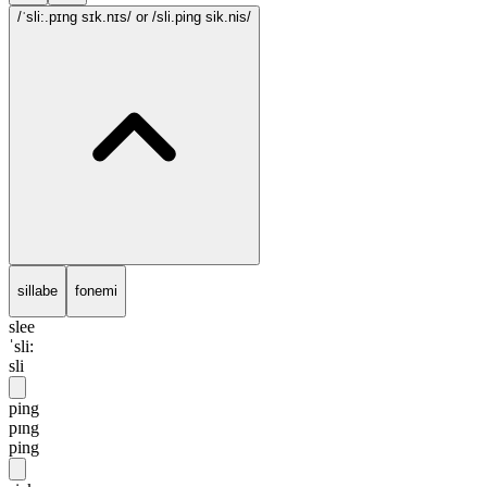
/ˈsli:.pɪng sɪk.nɪs/
or /sli.ping sik.nis/
sillabe
fonemi
slee
ˈsli:
sli
ping
pɪng
ping