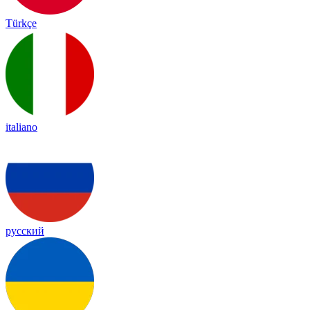
Türkçe
italiano
русский