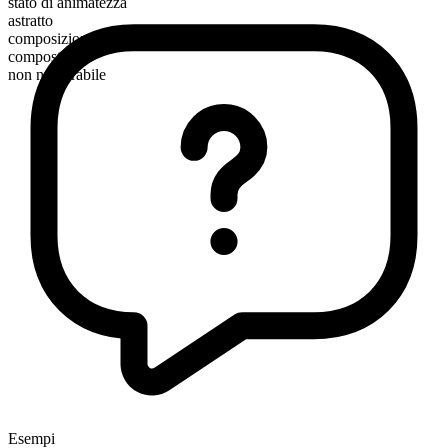
stato di animatezza
astratto
composizione morfologica
composto
non numerabile
Esempi