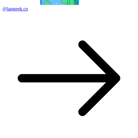
@langeek.co