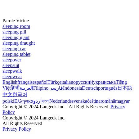
Parole Vicine
sleeping room
sleeping pill
sleeping giant
sleeping draught
sleeping car
sleeping tablet
sleepover
sleepsuit
sleepwalk
sleepwear
English
français
español
Türkçe
italiano
русский
українська
Tiếng
Việt
हिन्दी
العربية
Filipino
فارسی
Indonesia
Deutsch
português
日本語
中文
한국어
polski
Ελληνικά
اردو
বাংলা
Nederlands
svenska
čeština
română
magyar
Copyright © 2024 Langeek Inc. | All Rights Reserved |
Privacy
Policy
Copyright © 2024 Langeek Inc.
All Rights Reserved
Privacy Policy