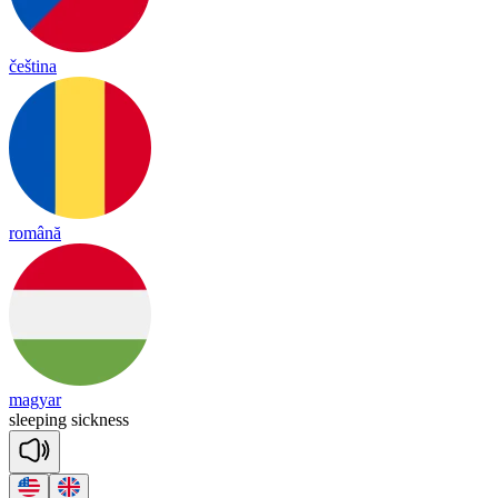
čeština
română
magyar
slee
ping
sick
ness