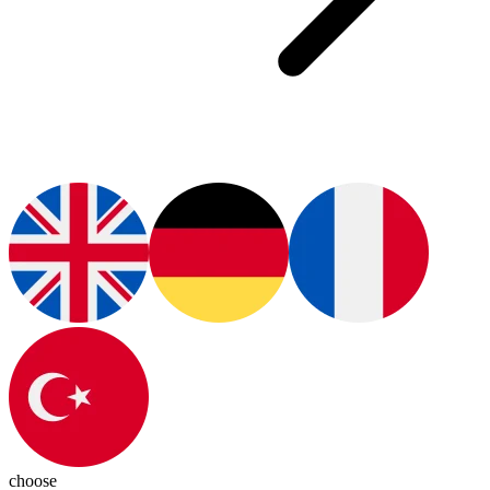
choose