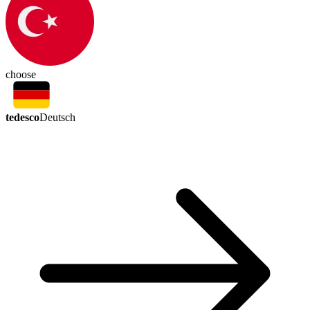
choose
tedesco
Deutsch