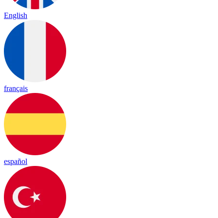
English
français
español