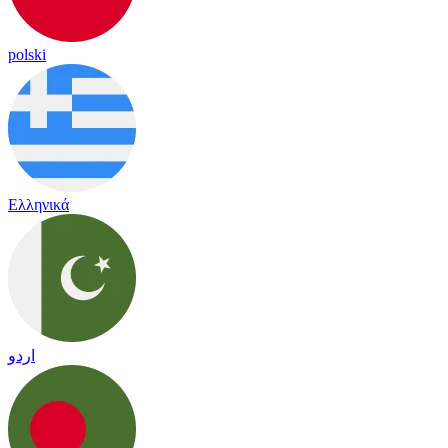
polski
Ελληνικά
اردو