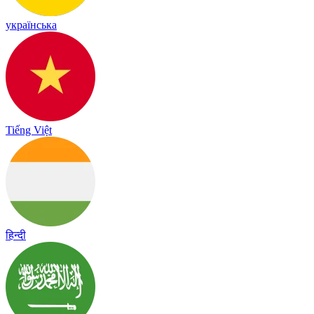
українська
Tiếng Việt
हिन्दी