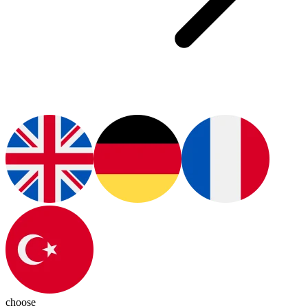
choose