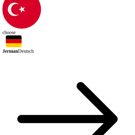
choose
Jerman
Deutsch