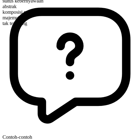
status kebernyawaan
abstrak
komposisi morfologis
majemuk
tak terhitung
Contoh-contoh