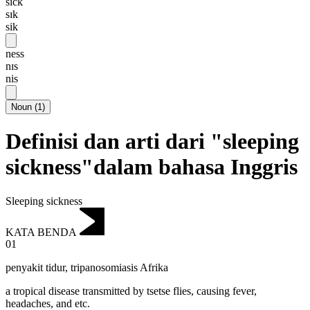
sick
sɪk
sik
ness
nɪs
nis
Noun
(
1
)
Definisi dan arti dari "sleeping
sickness"dalam bahasa Inggris
Sleeping sickness
KATA BENDA
01
penyakit tidur
,
tripanosomiasis Afrika
a tropical disease transmitted by tsetse flies, causing fever,
headaches, and etc.