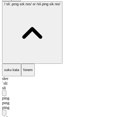
/ˈsli:.pɪng sɪk.nɪs/
or /sli.ping sik.nis/
suku kata
fonem
slee
ˈsli:
sli
ping
pɪng
ping