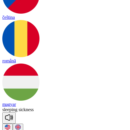
čeština
română
magyar
slee
ping
sick
ness