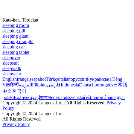
Kata-kata Terdekat
sleeping room
sleeping pill
sleeping giant
sleeping draught
sleeping car
sleeping tablet
sleepover
sleepsuit
sleepwalk
sleepwear
English
français
español
Türkçe
italiano
русский
українська
Tiếng
Việt
हिन्दी
العربية
Filipino
فارسی
Indonesia
Deutsch
português
日本語
中文
한국어
polski
Ελληνικά
اردو
বাংলা
Nederlands
svenska
čeština
română
magyar
Copyright © 2024 Langeek Inc. | All Rights Reserved |
Privacy
Policy
Copyright © 2024 Langeek Inc.
All Rights Reserved
Privacy Policy