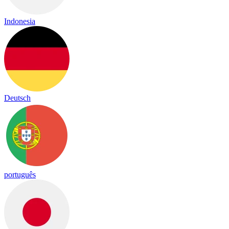
Indonesia
Deutsch
português