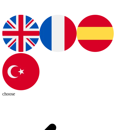
choose