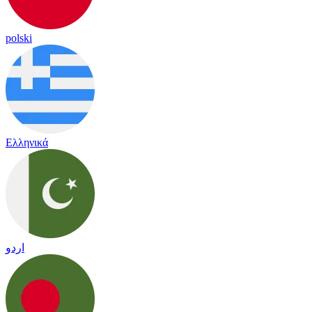
polski
Ελληνικά
اردو