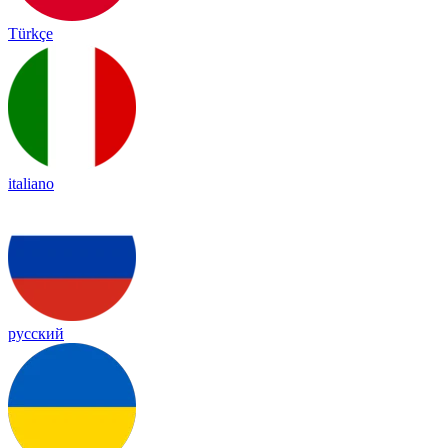
Türkçe
italiano
русский