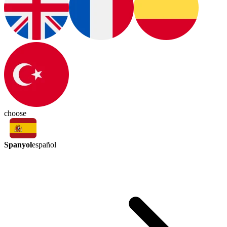
choose
Spanyol
español