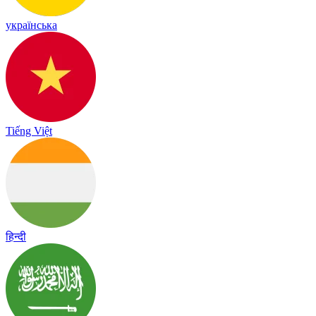
українська
Tiếng Việt
हिन्दी