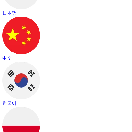
日本語
中文
한국어