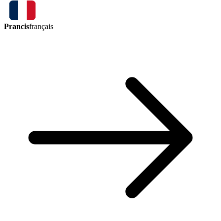
Prancis
français