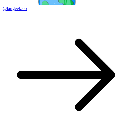
@langeek.co