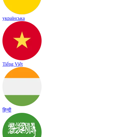
українська
Tiếng Việt
हिन्दी