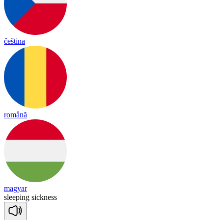
čeština
română
magyar
slee
ping
sick
ness