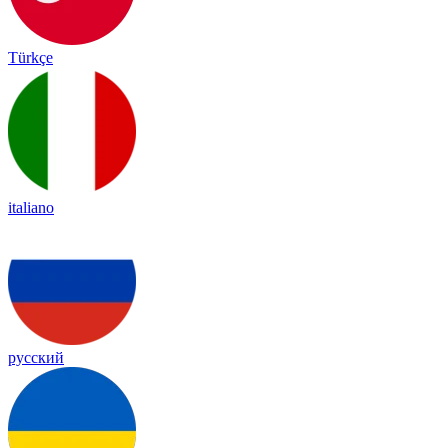
Türkçe
italiano
русский