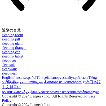
近隣の言葉
sleeping room
sleeping pill
sleeping giant
sleeping draught
sleeping car
sleeping tablet
sleepover
sleepsuit
sleepwalk
sleepwear
English
français
español
Türkçe
italiano
русский
українська
Tiếng
Việt
हिन्दी
العربية
Filipino
فارسی
Indonesia
Deutsch
português
日本語
中文
한국어
polski
Ελληνικά
اردو
বাংলা
Nederlands
svenska
čeština
română
magyar
Copyright © 2024 Langeek Inc. | All Rights Reserved |
Privacy
Policy
Copyright © 2024 Langeek Inc.