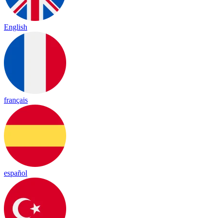
English
français
español