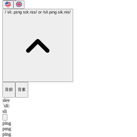
/ˈsli:.pɪng sɪk.nɪs/
or /sli.ping sik.nis/
音節
音素
slee
ˈsli:
sli
ping
pɪng
ping