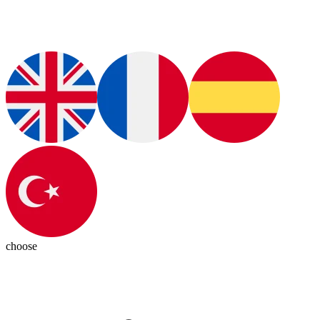
choose