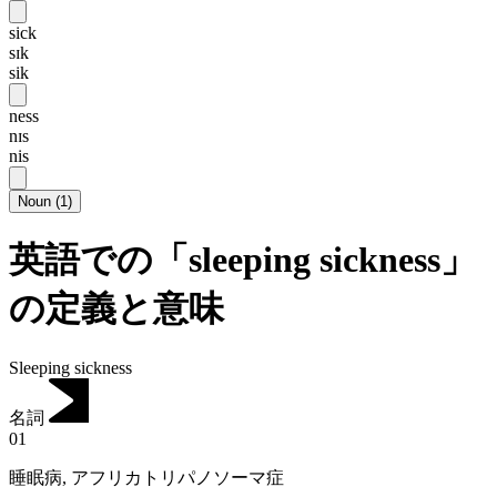
sick
sɪk
sik
ness
nɪs
nis
Noun
(
1
)
英語での「sleeping sickness」
の定義と意味
Sleeping sickness
名詞
01
睡眠病
,
アフリカトリパノソーマ症