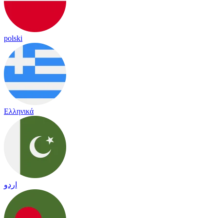
polski
Ελληνικά
اردو