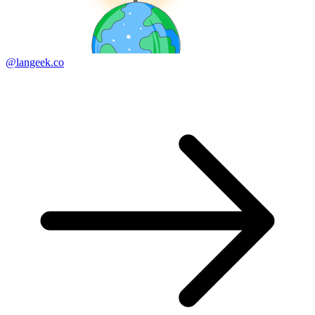
@langeek.co