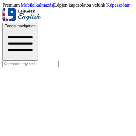
Prémium
|
Mobilalkalmazás
|
Lépjen kapcsolatba velünk
|
Képesszótár
Toggle navigation