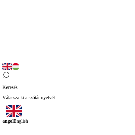
Keresés
Válassza ki a szótár nyelvét
angol
English