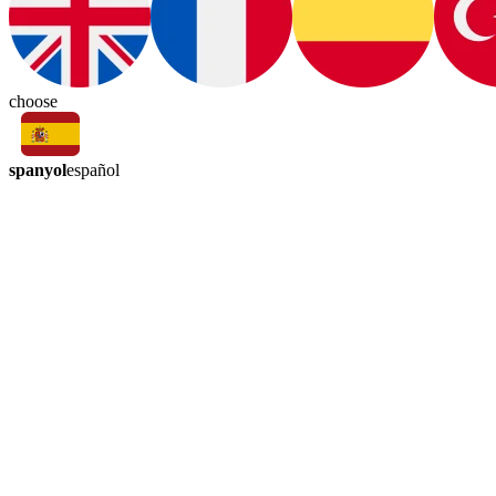
choose
spanyol
español