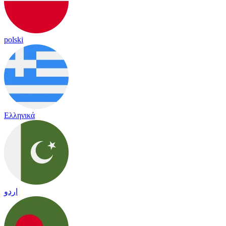
polski
Ελληνικά
اردو