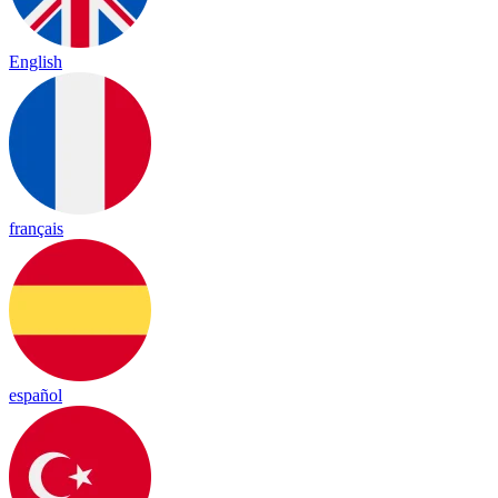
English
français
español