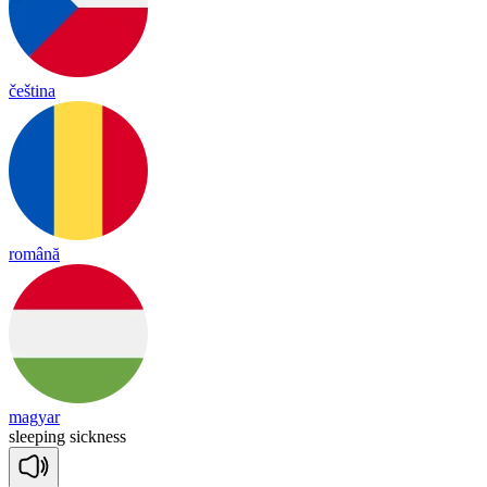
čeština
română
magyar
slee
ping
sick
ness