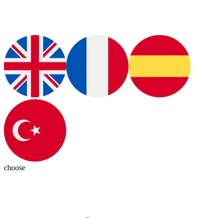
choose