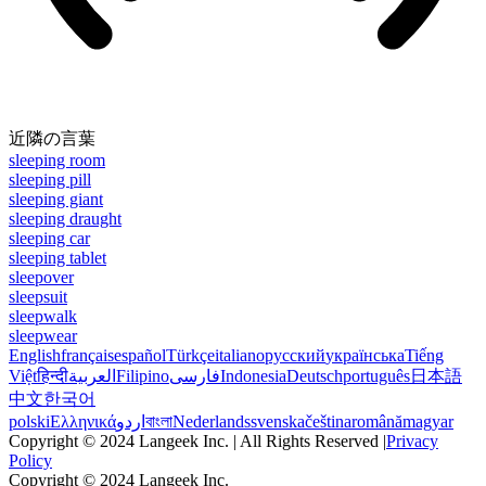
近隣の言葉
sleeping room
sleeping pill
sleeping giant
sleeping draught
sleeping car
sleeping tablet
sleepover
sleepsuit
sleepwalk
sleepwear
English
français
español
Türkçe
italiano
русский
українська
Tiếng
Việt
हिन्दी
العربية
Filipino
فارسی
Indonesia
Deutsch
português
日本語
中文
한국어
polski
Ελληνικά
اردو
বাংলা
Nederlands
svenska
čeština
română
magyar
Copyright © 2024 Langeek Inc. | All Rights Reserved |
Privacy
Policy
Copyright © 2024 Langeek Inc.