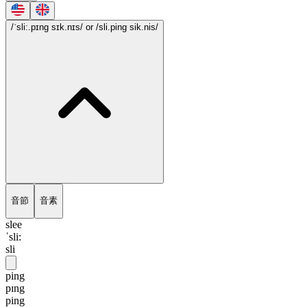
/ˈsli:.pɪng sɪk.nɪs/
or /sli.ping sik.nis/
音節
音素
slee
ˈsli:
sli
ping
pɪng
ping