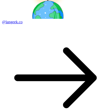
@langeek.co