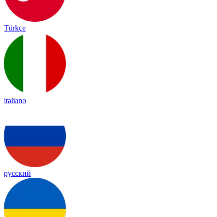
Türkçe
italiano
русский