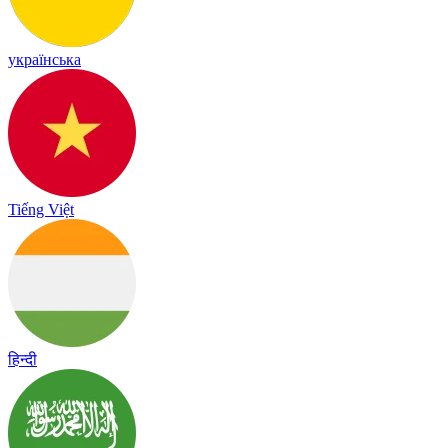
українська
Tiếng Việt
हिन्दी