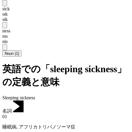
sick
sɪk
sik
ness
nɪs
nis
Noun
(
1
)
英語での「sleeping sickness」
の定義と意味
Sleeping sickness
名詞
01
睡眠病
,
アフリカトリパノソーマ症